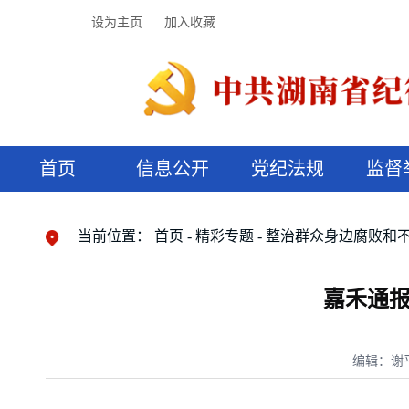
设为主页
加入收藏
首页
信息公开
党纪法规
监督
领导机构
党内法规
监督曝光
执纪审查
廉润湖湘
资料库
工作程序
国家法律
信访举报
党纪政务处分
湖湘好家风
组织机构
纪法课堂
清风文苑
预决算信
漫说纪法
当前位置：
首页
精彩专题
整治群众身边腐败和
嘉禾通报
编辑：谢