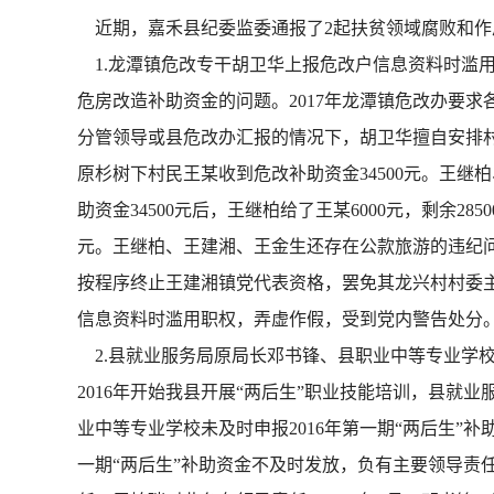
近期，嘉禾县纪委监委通报了2起扶贫领域腐败和作
1.龙潭镇危改专干胡卫华上报危改户信息资料时滥
危房改造补助资金的问题。2017年龙潭镇危改办要
分管领导或县危改办汇报的情况下，胡卫华擅自安排村干
原杉树下村民王某收到危改补助资金34500元。王
助资金34500元后，王继柏给了王某6000元，剩余28
元。王继柏、王建湘、王金生还存在公款旅游的违纪问
按程序终止王建湘镇党代表资格，罢免其龙兴村村委主
信息资料时滥用职权，弄虚作假，受到党内警告处分
2.县就业服务局原局长邓书锋、县职业中等专业学校
2016年开始我县开展“两后生”职业技能培训，县就
业中等专业学校未及时申报2016年第一期“两后生”
一期“两后生”补助资金不及时发放，负有主要领导责任