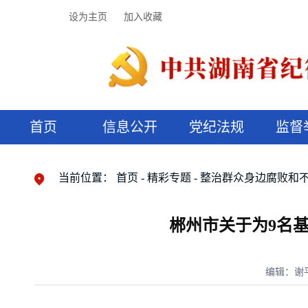
设为主页
加入收藏
首页
信息公开
党纪法规
监督
领导机构
党内法规
监督曝光
执纪审查
廉润湖湘
资料库
工作程序
国家法律
信访举报
党纪政务处分
湖湘好家风
组织机构
纪法课堂
清风文苑
预决算信
漫说纪法
当前位置：
首页
精彩专题
整治群众身边腐败和
郴州市关于为9名
编辑：谢