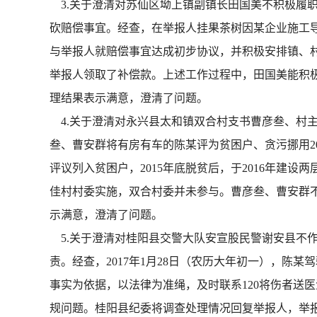
3.关于澄清对苏仙区坳上镇副镇长田国美不积极履职
砍赔偿事宜。经查，在举报人挂果茶树因某企业施工
与举报人就赔偿事宜达成初步协议，并积极安排镇、
举报人领取了补偿款。上述工作过程中，田国美能积
理结果表示满意，澄清了问题。
4.关于澄清对永兴县太和镇双合村支书曹彦叁、村主
叁、曹安群将有房有车的陈某评为贫困户、贪污挪用20
评议列入贫困户，2015年底脱贫后，于2016年建设
佳村村委实施，双合村委并未参与。曹彦叁、曹安群
示满意，澄清了问题。
5.关于澄清对桂阳县交警大队安宣股民警谢安县不作
责。经查，2017年1月28日（农历大年初一），
事实为依据，以法律为准绳，及时联系120将伤者送
规问题。桂阳县纪委将调查处理情况回复举报人，举