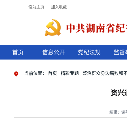
设为主页
加入收藏
首页
信息公开
党纪法规
监督
领导机构
党内法规
监督曝光
执纪审查
廉润湖湘
资料库
工作程序
国家法律
信访举报
党纪政务处分
湖湘好家风
组织机构
纪法课堂
清风文苑
预决算信
漫说纪法
当前位置：
首页
精彩专题
整治群众身边腐败和
资兴
编辑：谢