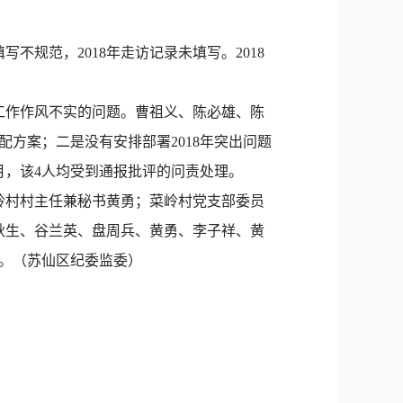
新浪微博
QQ
规范，2018年走访记录未填写。2018
微信
工作作风不实的问题。曹祖义、陈必雄、陈
方案；二是没有安排部署2018年突出问题
月，该4人均受到通报批评的问责处理。
岭村村主任兼秘书黄勇；菜岭村党支部委员
陈秋生、谷兰英、盘周兵、黄勇、李子祥、黄
理。（苏仙区纪委监委）