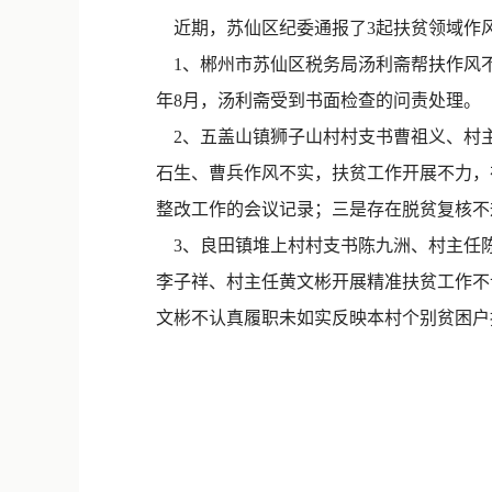
近期，苏仙区纪委通报了3起扶贫领域作
1、郴州市苏仙区税务局汤利斋帮扶作风不实
年8月，汤利斋受到书面检查的问责处理。
2、五盖山镇狮子山村村支书曹祖义、村
石生、曹兵作风不实，扶贫工作开展不力，
整改工作的会议记录；三是存在脱贫复核不规
3、良田镇堆上村村支书陈九洲、村主任
李子祥、村主任黄文彬开展精准扶贫工作不
文彬不认真履职未如实反映本村个别贫困户拥