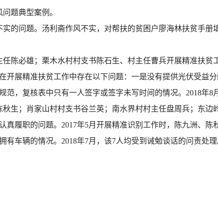
风问题典型案例。
的问题。汤利斋作风不实，对帮扶的贫困户廖海林扶贫手册填写不
主任陈必雄；栗木水村村支书陈石生、村主任曹兵开展精准扶贫
在开展精准扶贫工作中存在以下问题：一是没有提供光伏受益分配
范，复核表中只有一人签字或签字未写时间的情况。2018年8
陈秋生；肖家山村村支书谷兰英；南水界村村主任盘周兵；东边
认真履职的问题。2017年5月开展精准识别工作时，陈九洲、
有车辆的情况。2018年7月，该7人均受到诫勉谈话的问责处