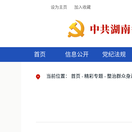
设为主页
加入收藏
首页
信息公开
党纪法规
领导机构
党内法规
监督曝光
执纪审查
廉润湖湘
资料库
工作程序
国家法律
信访举报
党纪政务处分
湖湘好家风
组织机构
纪法课堂
清风文苑
预
漫
当前位置：
首页
精彩专题
整治群众身