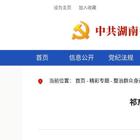
设为主页
加入收藏
首页
信息公开
党纪法规
领导机构
党内法规
监督曝光
执纪审查
廉润湖湘
资料库
工作程序
国家法律
信访举报
党纪政务处分
湖湘好家风
组织机构
纪法课堂
清风文苑
预
漫
当前位置：
首页
精彩专题
整治群众身
祁