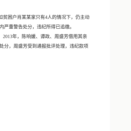
新浪微博
QQ
知贫困户肖某某家只有4人的情况下，仍主动
党内严重警告处分，违纪所得已追缴。
微信
2013年，陈响媛、谭政、周盛芳借用其亲
告处分，周盛芳受到通报批评处理，违纪款项