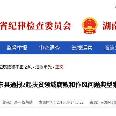
监督举报
审查调查
巡视巡察
廉洁
决算信息公开
说纪法
边腐败和不正之风
通报曝光
正文
东县通报2起扶贫领域腐败和作风问题典型
编辑：谢平 祝萌琎
发表时间：2018-09-27 17:22
来源：三湘风纪