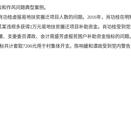
败和作风问题典型案例。
肖功桂虚报易地扶贫搬迁项目人数的问题。2016年，肖功桂在明
某某违规多获得2万元易地扶贫搬迁项目补助资金。肖功桂受到
媛、支委委员谭政、会计周盛芳虚报贫困户补助资金指标的问题。
指标共计套取7200元用于村集体开支。陈响媛和谭政受到党内警