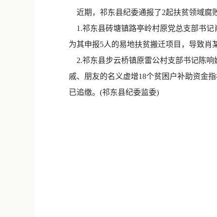
近期，祁东县纪委通报了2起扶贫领域腐
1.祁东县砖塘镇路亭岭村原党总支部书记
为其申报5人的易地扶贫搬迁项目，导致肖
2.祁东县步云桥镇原雷公村支部书记陈响
戚、朋友的名义虚增18个贫困户补助资金
已追缴。(祁东县纪委监委)