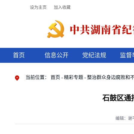
设为主页
加入收藏
首页
信息公开
党纪法规
监督
领导机构
党内法规
监督曝光
执纪审查
廉润湖湘
资料库
工作程序
国家法律
信访举报
党纪政务处分
湖湘好家风
组织机构
纪法课堂
清风文苑
预决算信
漫说纪法
当前位置：
首页
精彩专题
整治群众身边腐败和
石鼓区通
编辑：谢