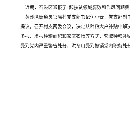
近期，石鼓区通报了1起扶贫领域腐败和作风问题典
黄沙湾街道灵官庙村党支部书记何小云，党支部副书记
提议，召开村支两委会议，决定从种粮大户补贴中解决2
多报、虚报种粮面积和家庭农场等方式，套取种粮补贴9
受到党内严重警告处分，洪冬山受到撤销党内职务处