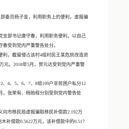
新浪微博
QQ
支部委员杨子金，利用职务上的便利，虚报骗
微信
党支部书记唐守春，利用职务便利，以自己
唐守春受到党内严重警告处分。
便利，截留侵占该村4组村民王某危房改造资
5万元。2018年5月，贺元达受到党内严重警
4、5、6、7、8组199户非贫困户私分12
年5月，张荣有、杨贻程分别受到党内警告处
向市移民局虚报骗取移民补偿款2.192万
偿款0.5622万元，该补偿款中的0.517