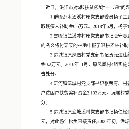
近日，洪江市对6起扶贫领域“一卡通”问
1.群峰乡木洒溪村原党支部委员杨子金虚
取残疾人补助金0.5万元。2018年6月，
2.雪峰镇兰溪冲村原党支部书记唐守春虚
的名义将付某某的林地申报了退耕还林补助款
3.黔城镇原凤凰村党支部书记贺元达违纪
金0.2万元。2016年11月，原凤凰村4组
告处分。
4.沅河镇沅城村党支部书记张荣有、村委会主任
户贫困户扶贫奖补资金2.103万元。沅城
分。
5.黔城镇原渔塘溪村党支部书记杨仁松违纪
元，对此杨仁松负直接责任;2006年初，渔塘