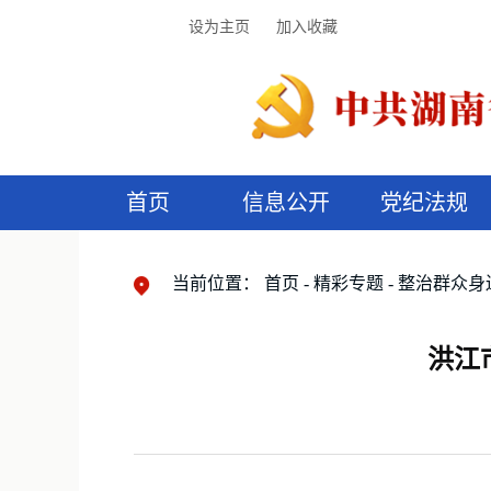
设为主页
加入收藏
首页
信息公开
党纪法规
领导机构
党内法规
监督曝光
执纪审查
廉润湖湘
资料库
工作程序
国家法律
信访举报
党纪政务处分
湖湘好家风
组织机构
纪法课堂
清风文苑
预
漫
当前位置：
首页
精彩专题
整治群众身
洪江