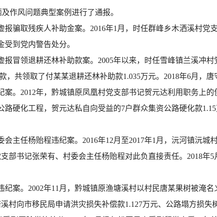
题及作风问题典型案例进行了通报。
报骗取残疾人补助金案。2016年1月，时任群峰乡木洒溪村党
杨子金受到党内警告处分。
报冒领退耕还林补助款案。2005年以来，时任雪峰镇兰溪冲村
，共领取了付某某退耕还林补助款1.035万元。2018年6月，
案。2012年，黔城镇原凤凰村党支部书记贺元达利用职务上的
实施公路硬化工程，贺元达私自向受益的7户群众集资公路硬化款1.1
杨贻程违纪案。2016年12月至2017年1月，沅河镇沅城村2、
村党支部书记张荣有、村委会主任杨贻程对此负直接责任。2018
案。2002年11月，黔城镇原渔塘溪村以村民唐某果树被淹名义
溪村向市移民局申请洪灾损失补偿款1.127万元、公路塌方损失树木补