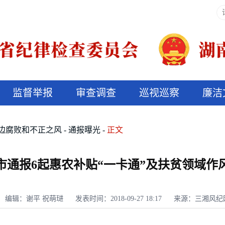
监督举报
审查调查
巡视巡察
廉洁
决算信息公开
说纪法
边腐败和不正之风
通报曝光
正文
市通报6起惠农补贴“一卡通”及扶贫领域作
编辑：谢平 祝萌琎
发表时间：2018-09-27 18:17
来源：三湘风纪