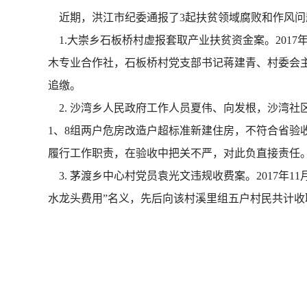
近期，洪江市纪委通报了3起扶贫领域腐败和作风问
1.大崇乡石板桥村虚报套取产业扶贫资金案。201
木专业合作社，石板桥村党支部书记蒋建青、村委会主
追缴。
2. 沙湾乡人民政府工作人员夏伟、向发根，沙湾社区
1、8组两户危房改造户超标准新建住房，不符合省
履行工作职责，在验收中把关不严，对此负直接责任。
3. 茅渡乡中心村党员袁光文违规收费案。2017年
水龙头费用”名义，先后向该村溪里组五户村民共计收取