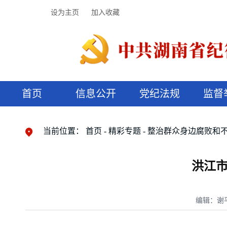
设为主页
加入收藏
首页
信息公开
党纪法规
监督
领导机构
党内法规
监督曝光
执纪审查
廉润湖湘
资料库
工作程序
国家法律
信访举报
党纪政务处分
湖湘好家风
组织机构
纪法课堂
清风文苑
预决算信
漫说纪法
当前位置：
首页
精彩专题
整治群众身边腐败和
洪江
编辑：谢