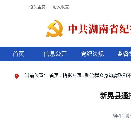
设为主页
加入收藏
首页
信息公开
党纪法规
监督
领导机构
党内法规
监督曝光
执纪审查
廉润湖湘
资料库
工作程序
国家法律
信访举报
党纪政务处分
湖湘好家风
组织机构
纪法课堂
清风文苑
预决算信
漫说纪法
当前位置：
首页
精彩专题
整治群众身边腐败和
新晃县通
编辑：谢