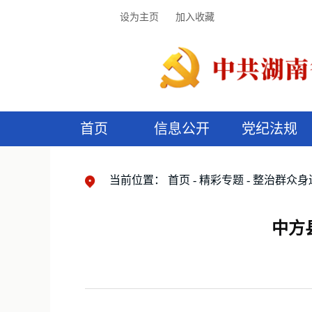
设为主页
加入收藏
首页
信息公开
党纪法规
领导机构
党内法规
监督曝光
执纪审查
廉润湖湘
资料库
工作程序
国家法律
信访举报
党纪政务处分
湖湘好家风
组织机构
纪法课堂
清风文苑
预
漫
当前位置：
首页
精彩专题
整治群众身
中方