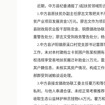
近期，中方县纪委通报了3起扶贫领域形
1.中方县原扶贫办副主任廖志文等把关不
贫产业项目发展资金5万元。廖志文作为项
县财政局农业股干部陈忠金、铜鼎镇政协联工
重警告处分；廖志文受到政务警告处分；杨
2.中方县泸阳镇原溪口村党支部书记雷厚
工作，未对本村建档立卡贫困户陈某权拥有
权违规享受易地扶贫搬迁补助金21万元，
其户籍信息，未核实其房产情况，构成工作失
郝群受到诫勉谈话处理。
3
.
中方县接龙镇政协联工委主任瞿万和等失
私利，与他人串通合谋，未经正常考察推荐程
收取生态公益林护林员钱物6.6万元。瞿万