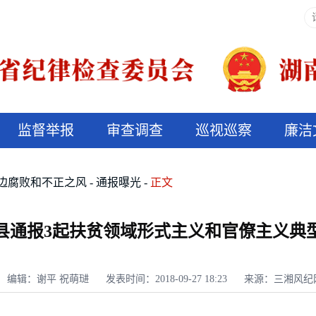
监督举报
审查调查
巡视巡察
廉洁
决算信息公开
说纪法
边腐败和不正之风
通报曝光
正文
县通报3起扶贫领域形式主义和官僚主义典
编辑：谢平 祝萌琎
发表时间：2018-09-27 18:23
来源：三湘风纪