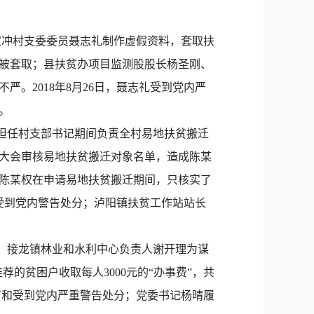
新浪微博
QQ
家冲村支委委员聂志礼制作虚假资料，套取扶
元被套取；县扶贫办项目监测股股长杨圣刚、
微信
。2018年8月26日，聂志礼受到党内严
。
担任村支部书记期间负责全村易地扶贫搬迁
大会审核易地扶贫搬迁对象名单，造成陈某
，陈某权在申请易地扶贫搬迁期间，只核实了
明受到党内警告处分；泸阳镇扶贫工作站站长
个，接龙镇林业和水利中心负责人谢开理为谋
的贫困户收取每人3000元的“办事费”，共
瞿万和受到党内严重警告处分；党委书记杨晴履