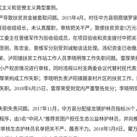
式主义和官僚主义典型案例。
严导致扶贫资金被套取问题。2015年4月，时任中方县铜鼎镇罗
目验收组组长，未认真履职，审核把关不严，致使扶贫资金5万
委主任曾维军作为验收组成员，在项目验收和资金拨付中把关不严
圣刚、陈忠金、曾维军分别受到诫勉谈话处理。违纪资金已收缴
荣、泸阳镇扶贫工作站工作人员李晓明等工作失职问题。雷厚荣
小产权房情况进行审核，同时违规以村支两委会议代替村民代表
雷厚荣构成工作失职；李晓明负责泸阳镇聂家村片区的扶贫工作
职。2018年6月25日，雷厚荣受到党内严重警告处分；李晓
职失责问题。2017年11月，中方县分配接龙镇护林员指标26
序，由3名“中间人”推荐贫困户担任生态公益林护林员，并向推荐
和审核生态护林员名单把关不严，履责不力。2018年5月8日，