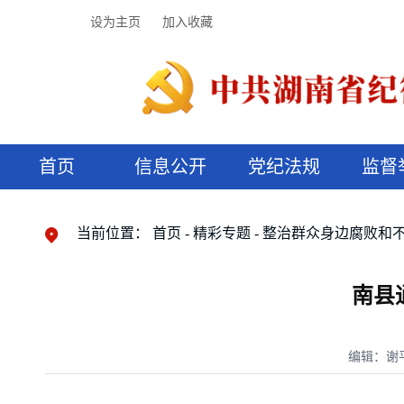
设为主页
加入收藏
首页
信息公开
党纪法规
监督
领导机构
党内法规
监督曝光
执纪审查
廉润湖湘
资料库
工作程序
国家法律
信访举报
党纪政务处分
湖湘好家风
组织机构
纪法课堂
清风文苑
预决算信
漫说纪法
当前位置：
首页
精彩专题
整治群众身边腐败和
南县
编辑：谢