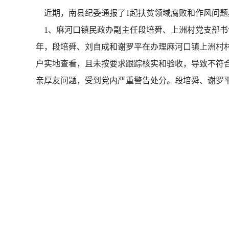
近期，南县纪委通报了1起扶贫领域腐败和作风问题
1、麻河口镇民政办副主任段培舜、上洲村党支部书记
年，段培舜、刘自成和谢罗平在办理麻河口镇上洲村
户实地查看，且未按要求跟踪核实和验收，导致不符
亲厚友问题，受到党内严重警告处分。段培舜、谢罗