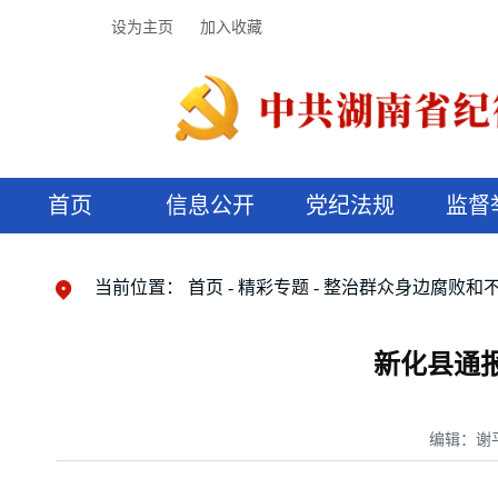
设为主页
加入收藏
首页
信息公开
党纪法规
监督
领导机构
党内法规
监督曝光
执纪审查
廉润湖湘
资料库
工作程序
国家法律
信访举报
党纪政务处分
湖湘好家风
组织机构
纪法课堂
清风文苑
预决算信
漫说纪法
当前位置：
首页
精彩专题
整治群众身边腐败和
新化县通
编辑：谢