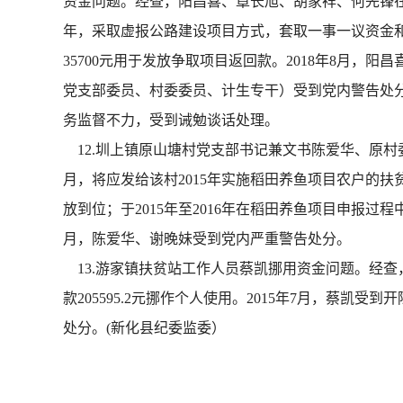
资金问题。经查，阳昌喜、章长旭、胡家祥、何先锋在原湖
年，采取虚报公路建设项目方式，套取一事一议资金和公
35700元用于发放争取项目返回款。2018年8月
党支部委员、村委委员、计生专干）受到党内警告处
务监督不力，受到诫勉谈话处理。
12.圳上镇原山塘村党支部书记兼文书陈爱华、原村
月，将应发给该村2015年实施稻田养鱼项目农户的扶贫
放到位；于2015年至2016年在稻田养鱼项目申报过程
月，陈爱华、谢晚妹受到党内严重警告处分。
13.游家镇扶贫站工作人员蔡凯挪用资金问题。经
款205595.2元挪作个人使用。2015年7月，蔡凯
处分。(新化县纪委监委）