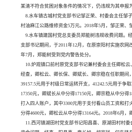
某清不符合贫困对象条件的情况下，仍违规为其申报为
8.水车镇古城村党支部书记邹正荣、村委会主任邹子
村油麻江公路维修资金5万元。2018年5月，邹正荣
9.水车镇建国村党总支委员郑能树违规收费问题。经
支部书记期间，于2011年12月，在原崇阳村实施农网
年7月，郑能树受到党内警告处分。
10.炉观镇口前村原党支部书记兼村委会主任卿松
经查，卿松云、卿长保、卿斌长、卿宗稳在任职期间，利用
39157.5元用于村级日常运转开支，41242.5元用
17350元，卿斌长从中分得17150元，卿宗稳从中分得1
打入四人账户，其中3300元用于支付看山员工资和打火
分得4600元，卿松云从中分得13164元。2018年
11.西河镇湖田村党支部书记阳昌喜、原湖田村村