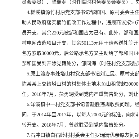
员会委员）、陆瑞乡（时任临时村务委员会委员）、
4.槎溪镇源竹村原党支部书记邹和国、原村委会主任邹
助人民政府落实楠竹低改工作过程中，违规商议按50元/
员开支，其余220元被邹和国占为己有。此外，邹和国还于
村电网改造项目开支，其余50113元用于请客送礼等
包方索取30000元，后公路承包方又主动给了邹和国14
邹和国受到开除党籍处分，邹同海（时任村党支部委
5.原上渡办事处塔山村党支部书记刘让昆、原村支部
陈某某上交给塔山村的村集体土地木鱼山租赁款300
任。2018年7月，彭勇甥受到党内严重警告处分，刘
6.洋溪镇中一村党支部书记曾趁胜违规收费问题。经
间，于2014年至2017年，以每人2000元的标准
转开支。2018年7月，曾趁胜受到党内警告处分。
7.石冲口镇白石岭村村委会主任罗瑞清优亲厚友问题