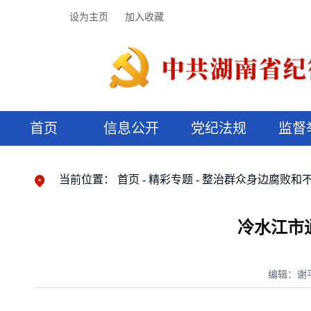
设为主页
加入收藏
首页
信息公开
党纪法规
监督
领导机构
党内法规
监督曝光
执纪审查
廉润湖湘
资料库
工作程序
国家法律
信访举报
党纪政务处分
湖湘好家风
组织机构
纪法课堂
清风文苑
预决算信
漫说纪法
当前位置：
首页
精彩专题
整治群众身边腐败和
冷水江市
编辑：谢