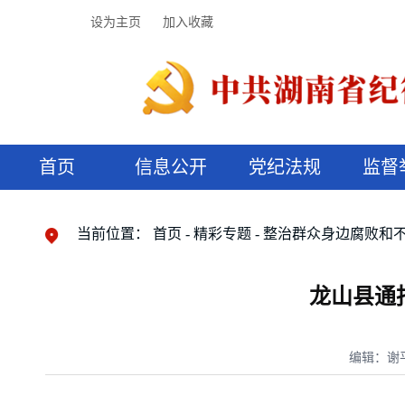
设为主页
加入收藏
首页
信息公开
党纪法规
监督
领导机构
党内法规
监督曝光
执纪审查
廉润湖湘
资料库
工作程序
国家法律
信访举报
党纪政务处分
湖湘好家风
组织机构
纪法课堂
清风文苑
预决算信
漫说纪法
当前位置：
首页
精彩专题
整治群众身边腐败和
龙山县通
编辑：谢