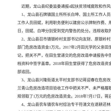
近期，龙山县纪委监委通报4起扶贫领域腐败和作风
1、龙山县石牌镇国土所所长白坤、国土所工作人员田
工作人员田斌，利用职务便利以建房公示牌制作费、用车燃
日，田斌、白坤分别受到党内警告的处分。违规收取的
2、龙山县召市镇银岭村支部书记向友财、原银岭村支
部门危房改造资金1万元，2017年2月田光学的父
记，把关不严，在田生堂递交的危房改造申请报告中签
档资料中签字盖章。2018年田生堂获得了危房改造资
部追回。
3、龙山县兴隆街道太平村支部书记蒋迎春在危房改造工
兰青山危房改造项目验收工作中把关不严、未严格履职
规领取了1万元的危房改造资金。2018年7月17日，
4、龙山县农车镇农车村综治专干符清文在退耕还林工