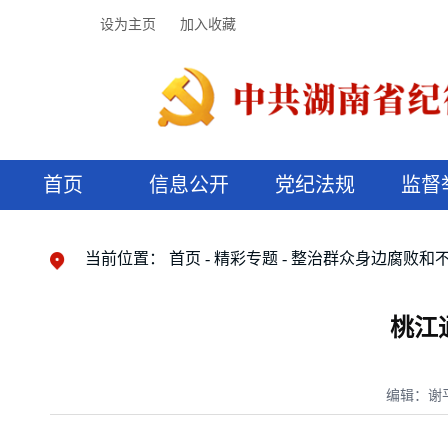
设为主页
加入收藏
首页
信息公开
党纪法规
监督
领导机构
党内法规
监督曝光
执纪审查
廉润湖湘
资料库
工作程序
国家法律
信访举报
党纪政务处分
湖湘好家风
组织机构
纪法课堂
清风文苑
预决算信
漫说纪法
当前位置：
首页
精彩专题
整治群众身边腐败和
桃江
编辑：谢