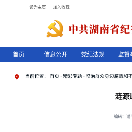
设为主页
加入收藏
首页
信息公开
党纪法规
监督
领导机构
党内法规
监督曝光
执纪审查
廉润湖湘
资料库
工作程序
国家法律
信访举报
党纪政务处分
湖湘好家风
组织机构
纪法课堂
清风文苑
预决算信
漫说纪法
当前位置：
首页
精彩专题
整治群众身边腐败和
涟源
编辑：谢