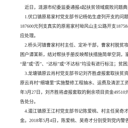
近日，涟源市纪委监委通报4起扶贫领域腐败问题典
1.伏口镇原易家村党支部书记杨佑生虚列开支的问题
187600元列支真实的原易家村坳风山主公路开支187
应处理。
2.桥头河镇曹家村村主任、定补干部，曹家村脱贫攻坚
困户谭某新，结对帮扶手册反映帮扶措施简单空洞，
“是”或“否”、“达标”或“不达标”均没有进行标注；
3.龙塘镇原云肖村党支部书记刘齐胜虚报套取扶贫资金的
原云肖村“细塘里”实施整修工程抽水、运费及清淤工资
年3月27日，刘齐胜将虚报套取的剩余项目资金49510
告处分。
4.湄江镇原王江村党支部书记陈爱桃、村主任吴奇才违
金。2018年5月4日，陈爱桃、吴奇才分别受到党内