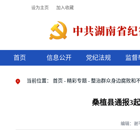
设为主页
加入收藏
首页
信息公开
党纪法规
监督
领导机构
党内法规
监督曝光
执纪审查
廉润湖湘
资料库
工作程序
国家法律
信访举报
党纪政务处分
湖湘好家风
组织机构
纪法课堂
清风文苑
预决算信
漫说纪法
当前位置：
首页
精彩专题
整治群众身边腐败和
桑植县通报3
编辑：谢