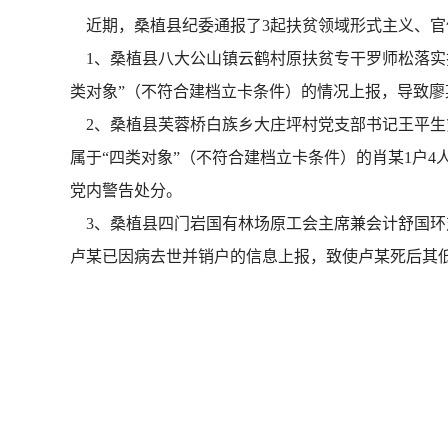
近期，桑植县纪委通报了3起扶贫领域形式主义、官
1、桑植县八大公山镇云鹤村原扶贫专干罗师松落实扶
类对象”（不符合建档立卡条件）的情况上报，导致廖某
2、桑植县芙蓉桥白族乡大庄坪村党支部书记王平生贫
属于“四类对象”（不符合建档立卡条件）的肖某1户4
党内警告处分。
3、桑植县四门岩国有林场原工会主席兼会计舒国环对
卢某已因病去世并销户的信息上报，致使卢某死后其低保