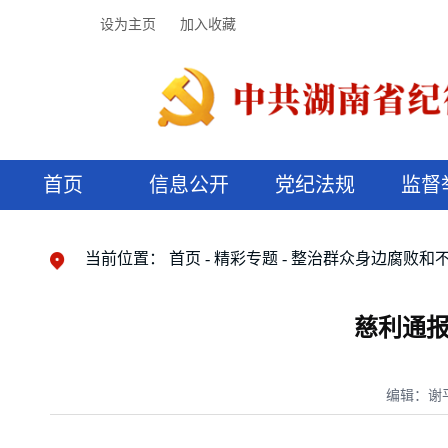
设为主页
加入收藏
首页
信息公开
党纪法规
监督
领导机构
党内法规
监督曝光
执纪审查
廉润湖湘
资料库
工作程序
国家法律
信访举报
党纪政务处分
湖湘好家风
组织机构
纪法课堂
清风文苑
预决算信
漫说纪法
当前位置：
首页
精彩专题
整治群众身边腐败和
慈利通报
编辑：谢