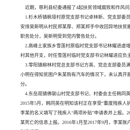
近期，慈利县纪委通报了4起扶贫领域腐败和作风问
1.杉木桥镇枫垭村原党支部书记卓林新、党支部委员
安排吴新明从村民郑某厚、郑某邦手中收回异地扶贫搬迁
职务处分，吴新明受到党内警告处分。
2.高峰土家族乡雪莲村原临时党支部书记林耀进虚增
村其他开支，时任雪莲村临时党支部书记林耀进应负主
3.零阳镇柳林村党总支部书记方英、党总支部委员满小
小明在得知贫困户朱某购有汽车的情况下，未认真开展
分。
4.东岳观镇佛袈山村党支部书记、村委会主任韩同英
2015年5月，韩同英在明知该村正在享受“重度残疾
李某的名义填写了残疾人“两项补贴”申请表并上报。2
某死亡的信息上报。2016年1月至2017年9月，李某