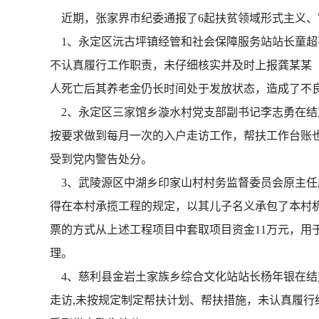
近期，张家界市纪委通报了6起扶贫领域形式主义、
1、永定区沅古坪镇经管和社会保障服务站站长童超不
不认真履行工作职责，未仔细核实并及时上报龚某某（20
人死亡后其养老金仍长时间处于发放状态，造成了不良
2、永定区三家馆乡漩水村党支部副书记李志勇在结对
按要求做到每月一次的入户走访工作，帮扶工作台账也
受到党内警告处分。
3、武陵源区中湖乡印家山村村务监督委员会原主任唐
得在本村承揽工程的规定，以其儿子名义承包了本村
票的方式从上述工程项目中套取项目资金11万元，用
理。
4、慈利县金岩土家族乡综合文化站站长杨年银在结对帮
走访,未按规定制定帮扶计划、帮扶措施，未认真履行结