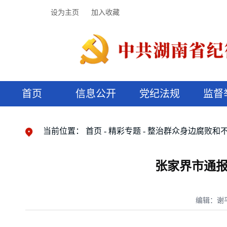
设为主页
加入收藏
首页
信息公开
党纪法规
监督
领导机构
党内法规
监督曝光
执纪审查
廉润湖湘
资料库
工作程序
国家法律
信访举报
党纪政务处分
湖湘好家风
组织机构
纪法课堂
清风文苑
预决算信
漫说纪法
当前位置：
首页
精彩专题
整治群众身边腐败和
张家界市通报
编辑：谢