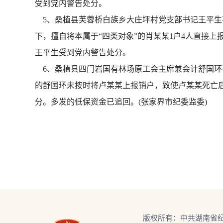
受到党内警告处分。
5、桑植县芙蓉桥白族乡大庄坪村党支部书记王平生不
下，擅自将本属于“四类对象”的肖某某1户4人直接上
王平生受到党内警告处分。
6、桑植县四门岩国有林场原工会主席兼会计舒国环不
的舒国环未按时将卢某某上报销户，致使卢某某死亡后
分。多发的低保资金已追回。(张家界市纪委监委)
版权所有：中共湖南省