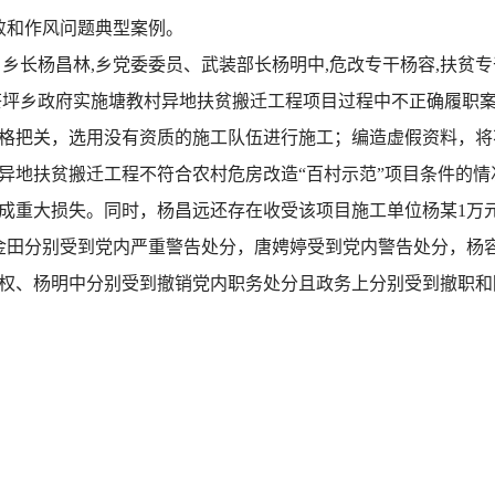
败和作风问题典型案例。
乡长杨昌林,乡党委委员、武装部长杨明中,危改专干杨容,扶贫专
坪乡政府实施塘教村异地扶贫搬迁工程项目过程中不正确履职案。 2
格把关，选用没有资质的施工队伍进行施工；编造虚假资料，将
异地扶贫搬迁工程不符合农村危房改造“百村示范”项目条件的情
成重大损失。同时，杨昌远还存在收受该项目施工单位杨某1万
、杨金田分别受到党内严重警告处分，唐娉婷受到党内警告处分，
，舒秀权、杨明中分别受到撤销党内职务处分且政务上分别受到撤职