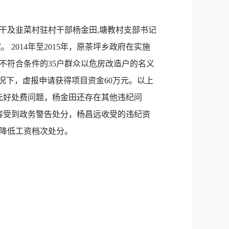
新浪微博
QQ
干及韭菜村驻村干部杨金田,塘教村支部书记
014年至2015年，原茶坪乡政府在实施
微信
不符合条件的35户群众以危房改造户的名义
况下，虚报申请获得项目资金60万元。以上
元好处费问题，杨金田还存在其他违纪问
杨容受到政务警告处分，杨昌远收受的违纪资
和降低工资档次处分。