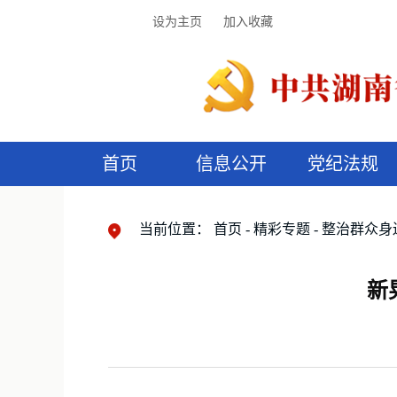
设为主页
加入收藏
首页
信息公开
党纪法规
领导机构
党内法规
监督曝光
执纪审查
廉润湖湘
资料库
工作程序
国家法律
信访举报
党纪政务处分
湖湘好家风
组织机构
纪法课堂
清风文苑
预
漫
当前位置：
首页
精彩专题
整治群众身
新