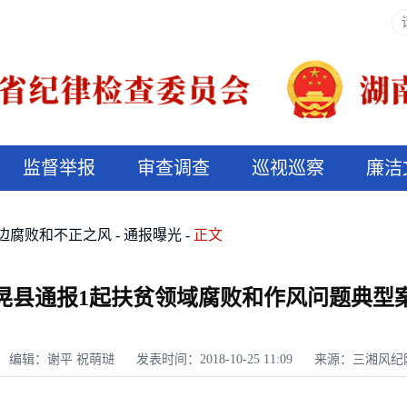
监督举报
审查调查
巡视巡察
廉洁
决算信息公开
说纪法
边腐败和不正之风
通报曝光
正文
晃县通报1起扶贫领域腐败和作风问题典型
编辑：谢平 祝萌琎
发表时间：2018-10-25 11:09
来源：三湘风纪