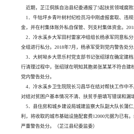
近期，芷江侗族自治县纪委通报了5起扶贫领域腐败
1．牛牯坪乡青叶树村纪检员冯中刚虚报套取、违规开
金，并在村集体账外私自保管、列支村集体资金。201
2．冷水溪乡大军田村雷家冲组组长杨承军同意私分扶
全组进行私分。2018年7月，杨承军受到党内警告处分
3．大树坳乡大思乐村党支部书记张绍球在确定建档立卡
行清理过程中，张绍球在明知其胞弟张某某不符合建档
党内警告处分。
4．冷水溪乡卫生院院长习昌华在结对帮扶工作中不履职
对结对贫困户基本情况不清、扶贫手册填写错误和漏填
5．县住房和城乡建设局城建监察大队副大队长蒲仁月
利，将收取的城市基础设施配套费12000元据为已有
严重警告处分。（芷江县纪委监委）