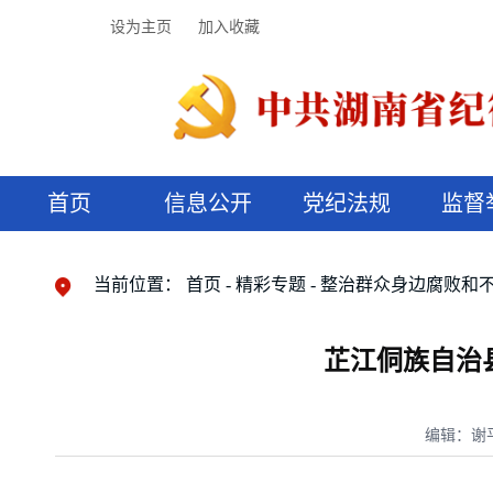
设为主页
加入收藏
首页
信息公开
党纪法规
监督
领导机构
党内法规
监督曝光
执纪审查
廉润湖湘
资料库
工作程序
国家法律
信访举报
党纪政务处分
湖湘好家风
组织机构
纪法课堂
清风文苑
预决算信
漫说纪法
当前位置：
首页
精彩专题
整治群众身边腐败和
芷江侗族自治
编辑：谢