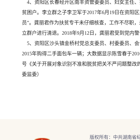
4、资阳区长春经开区南丰资管委委员、妇女主任、扶
贫困户。李立群之子李卫军于2017年6月19日在资
员”。龚丽君作为扶贫专干未仔细核查，工作不尽职，未
立群户进行清退。2018年9月12日，龚丽君受到党内
5、资阳区沙头镇金桥村党总支委员、村委委员、会计
2015年购得二手面包车一辆；大数据显示陈雪春于201
号《关于开展对象识别不准和脱贫把关不严问题整改的
委监委）
版权所有：中共湖南省