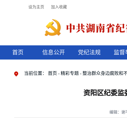
设为主页
加入收藏
首页
信息公开
党纪法规
监督
领导机构
党内法规
监督曝光
执纪审查
廉润湖湘
资料库
工作程序
国家法律
信访举报
党纪政务处分
湖湘好家风
组织机构
纪法课堂
清风文苑
预决算信
漫说纪法
当前位置：
首页
精彩专题
整治群众身边腐败和
资阳区纪委监
编辑：谢