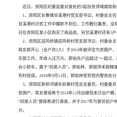
近日，资阳区纪委监委对查处的5起扶贫领域腐败和
1、资阳区长春镇甘溪港村党支部书记、村委会主任胡
甘溪港村识贫工作中履职不到位，工作敷衍塞责，没有认
日在资阳区某小区购买了商品房。另甘溪港村还有3户贫
2、资阳区迎风桥镇迎风桥村党支部书记、村委会主
其女郭开心（全户共2人）于2014年被评定为贫困户，2
乐部工作，年收入过万元，郭佑先户远超过“一超过、两
台小轿车，属于“四类人员”。郭佑林、郭丽萍未按精
农村低保。2018年9月13日，郭佑林受到党内警告
3、资阳区新桥河镇车前巷村党总支委员、村委委员、
贫困户，其女曾娅希于2014年12月出嫁但未迁出户
“四类人员”曾娅希进行清退，并于2017年为曾伏初
分。