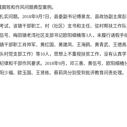
域腐败和作风问题典型案例。
扎实问题。2018年9月7日，县委副书记傅景龙、县政协副主席
考试，该镇干部职工、村（社区）支书和主任、驻村帮扶工作队、
伍号、梅田镇老湾社区支部书记欧阳细桶等3人，未履行请假手
镇干部职工肖帅军、黄红国、黄建凤、王海鸥、黄青武、王德高
头村党支部工作）等10人，思想上不重视扶贫工作，没有认真
纪律和干部作风要求。2018年9月，邓三善、黄伍号、欧阳细
阳少福、欧玉国、王贤栋、蔡莉凤分别受到批评教育问责处理。