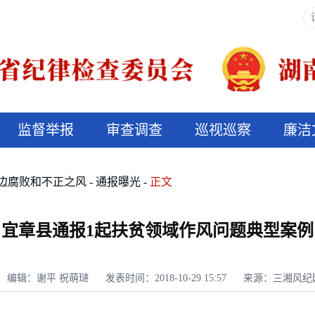
监督举报
审查调查
巡视巡察
廉洁
决算信息公开
说纪法
边腐败和不正之风
通报曝光
正文
宜章县通报1起扶贫领域作风问题典型案例
编辑：谢平 祝萌琎
发表时间：2018-10-29 15:57
来源：三湘风纪