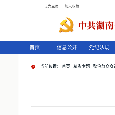
设为主页
加入收藏
首页
信息公开
党纪法规
领导机构
党内法规
监督曝光
执纪审查
廉润湖湘
资料库
工作程序
国家法律
信访举报
党纪政务处分
湖湘好家风
组织机构
纪法课堂
清风文苑
预
漫
当前位置：
首页
精彩专题
整治群众身