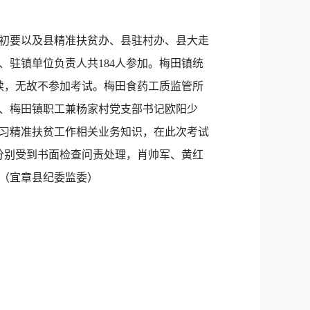
新浪微博
QQ
彭初要以及县精准扶贫办、县驻村办、县大走
驻镇单位负责人共184人参加。梅田镇统
微信
续，无故不参加考试。梅田食药工质监管所
、梅田镇职工兼杨家村党支部书记欧阳少
学习精准扶贫工作相关业务知识，在此次考试
桶分别受到书面检查问责处理，肖帅军、黄红
（宜章县纪委监委）