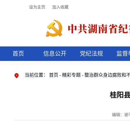
设为主页
加入收藏
首页
信息公开
党纪法规
监督
领导机构
党内法规
监督曝光
执纪审查
廉润湖湘
资料库
工作程序
国家法律
信访举报
党纪政务处分
湖湘好家风
组织机构
纪法课堂
清风文苑
预决算信
漫说纪法
当前位置：
首页
精彩专题
整治群众身边腐败和
桂阳
编辑：谢