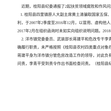
近期，桂阳县纪委通报了2起扶贫领域腐败和作风问
1. 桂阳县四里镇原人大副主席黄土清骗取国家五保
利，于2007年2季度至2016年12月，以冒用、虚
2017年2月在组织函询时未如实向组织说明问题。2
2. 洋市镇党委委员、武装部长蒋建平和危改专干李
确履行职责，未严格按照《桂阳县农村四类重点对象
蒋建平身为洋市镇分管危房改造工作的领导，对此负有
问责，李青平受到责令作出书面检查问责。（桂阳县