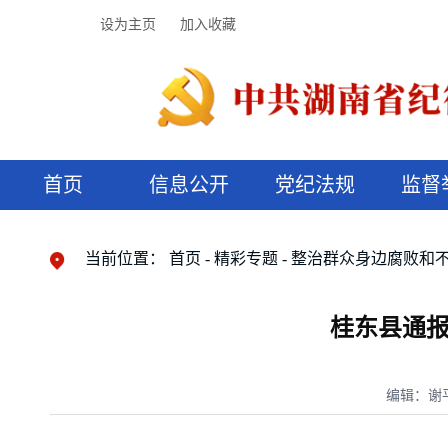
设为主页
加入收藏
首页
信息公开
党纪法规
监督
领导机构
党内法规
监督曝光
执纪审查
廉润湖湘
资料库
工作程序
国家法律
信访举报
党纪政务处分
湖湘好家风
组织机构
纪法课堂
清风文苑
预决算信
漫说纪法
当前位置：
首页
精彩专题
整治群众身边腐败和
桂东县通报
编辑：谢