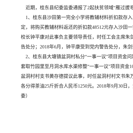
近期，桂东县纪委监委通报了2起扶贫领域“雁过拔毛
1、桂东县沙田第一完全小学将教辅材料折扣款存入工
定，将购买教辅材料返还的折扣款48512元存入沙
校长钟平康对此事负主要领导责任，时任工会主席朱剑
告处分；2018年6月，钟平康受到党内警告处分，朱剑
2、桂东县大塘镇盆洞村私分“一事一议”项目资金问题
套取竹园里至月洞水库水渠修整“一事一议”项目资金10
盆洞村村支书黄存德提议此事，时任盆洞村村文书朱
各分得茶油25斤折合人民币1250元。2018年9月
委）