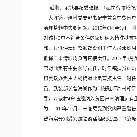
近期，汝城县纪委通报了1起扶贫领域作
大坪镇坪湾村党支部书记宁兼意在贫困户
清理整顿中失职问题。2015年8月至9
对该村3户不符合条件的家庭纳入精准扶贫对
部、县低保清理整顿督查组工作人员邓树周
低保户未清理均负有直接责任。2017年4
忠对此负有主要领导责任，时任镇扶贫站站
镇民政办负责人杨梅对此负直接责任；时任
员、武装部长曾海棠作为时任驻坪湾村领导
导，对该村4户违规纳入贫困户未清理负有
为。2018年10月，宁兼意受到党内严
曾海棠分别受到诫勉谈话组织处理。（汝城