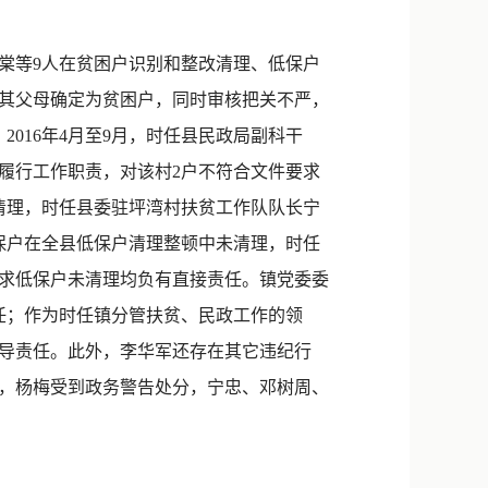
新浪微博
QQ
棠等9人在贫困户识别和整改清理、低保户
将其父母确定为贫困户，同时审核把关不严，
微信
016年4月至9月，时任县民政局副科干
履行工作职责，对该村2户不符合文件要求
未清理，时任县委驻坪湾村扶贫工作队队长宁
保户在全县低保户清理整顿中未清理，时任
要求低保户未清理均负有直接责任。镇党委委
任；作为时任镇分管扶贫、民政工作的领
领导责任。此外，李华军还存在其它违纪行
分，杨梅受到政务警告处分，宁忠、邓树周、