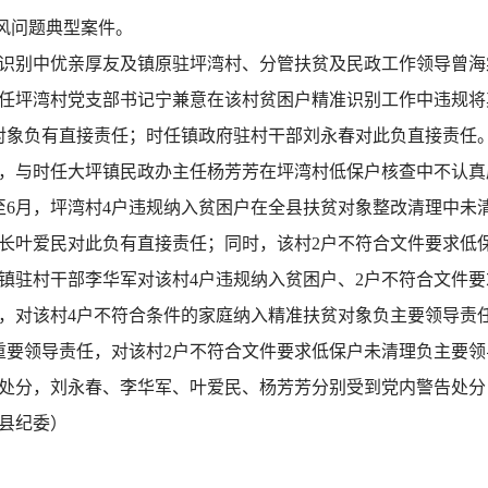
风问题典型案件。
识别中优亲厚友及镇原驻坪湾村、分管扶贫及民政工作领导曾海
月，时任坪湾村党支部书记宁兼意在该村贫困户精准识别工作中违规
象负有直接责任；时任镇政府驻村干部刘永春对此负直接责任。2
，与时任大坪镇民政办主任杨芳芳在坪湾村低保户核查中不认真
月至6月，坪湾村4户违规纳入贫困户在全县扶贫对象整改清理中
长叶爱民对此负有直接责任；同时，该村2户不符合文件要求低
镇驻村干部李华军对该村4户违规纳入贫困户、2户不符合文件
，对该村4户不符合条件的家庭纳入精准扶贫对象负主要领导责
重要领导责任，对该村2户不符合文件要求低保户未清理负主要
重警告处分，刘永春、李华军、叶爱民、杨芳芳分别受到党内警告处
县纪委）