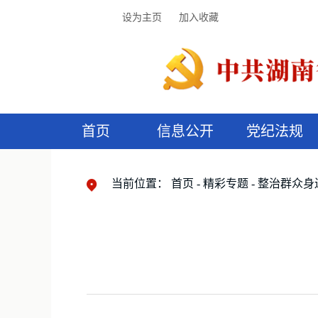
设为主页
加入收藏
首页
信息公开
党纪法规
领导机构
党内法规
监督曝光
执纪审查
廉润湖湘
资料库
工作程序
国家法律
信访举报
党纪政务处分
湖湘好家风
组织机构
纪法课堂
清风文苑
预
漫
当前位置：
首页
精彩专题
整治群众身