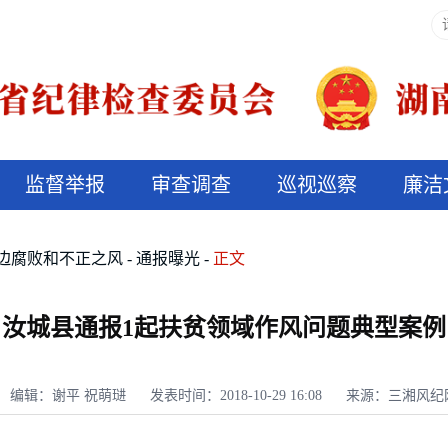
监督举报
审查调查
巡视巡察
廉洁
决算信息公开
说纪法
边腐败和不正之风
通报曝光
正文
汝城县通报1起扶贫领域作风问题典型案例
编辑：谢平 祝萌琎
发表时间：2018-10-29 16:08
来源：三湘风纪