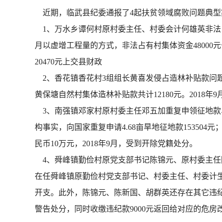
近期，临武县纪委通报了4起扶贫领域腐败问题典型
1、万水乡谭何村原村委主任、村委会计何雄英非法占
月以虚增工程量的方式，非法占有村集体资金48000元
20470元上交县财政
2、香花镇香花村3组组长黄喜发侵占造林补贴款问题。
黄保塘自然村集体造林补贴款共计12180元。2018
3、南强镇邓家村原村委主任邓五加重复申领征地款、
构事实，向国家重复申请4.68亩旱地征地款153504
民币10万元，2018年9月，受到开除党籍处分。
4、舜峰镇勤俭村原党支部书记陈锦元、原村委主任
在任舜峰镇原勤俭村党支部书记、村委主任、村委计生专干
开支。此外，陈锦元、陈新国、胡群英还存在其它违纪
警告处分，同时收缴违纪款9000元返回给对应的危房