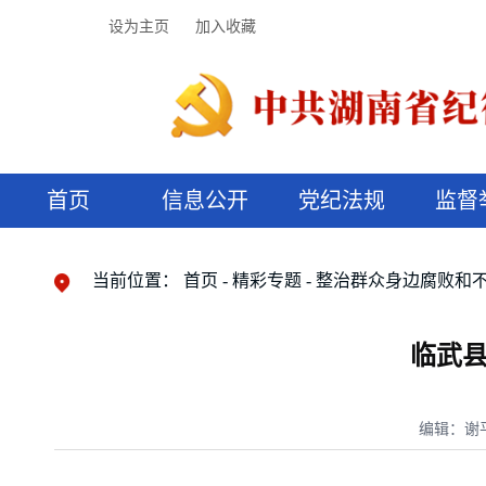
设为主页
加入收藏
首页
信息公开
党纪法规
监督
领导机构
党内法规
监督曝光
执纪审查
廉润湖湘
资料库
工作程序
国家法律
信访举报
党纪政务处分
湖湘好家风
组织机构
纪法课堂
清风文苑
预决算信
漫说纪法
当前位置：
首页
精彩专题
整治群众身边腐败和
临武
编辑：谢