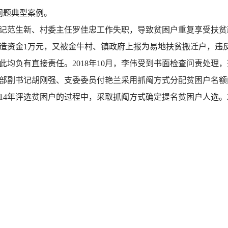
问题典型案例。
范生新、村委主任罗佳忠工作失职，导致贫困户重复享受扶贫政策问
造资金1万元，又被金牛村、镇政府上报为易地扶贫搬迁户，违
均负有直接责任。2018年10月，李伟受到书面检查问责处理
部副书记胡刚强、支委委员付艳兰采用抓阄方式分配贫困户名额
14年评选贫困户的过程中，采取抓阄方式确定提名贫困户人选。2