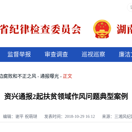
监督举报
审查调查
巡视巡察
廉洁
决算信息公开
说纪法
边腐败和不正之风
通报曝光
正文
资兴通报2起扶贫领域作风问题典型案例
编辑：谢平 祝萌琎
发表时间：2018-10-29 16:12
来源：三湘风纪