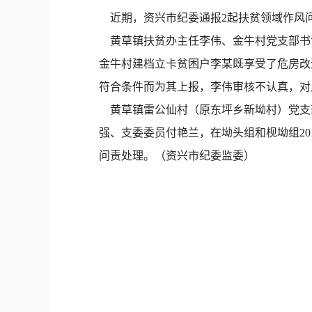
近期，资兴市纪委通报2起扶贫领域作风
黄草镇扶贫办主任李伟、金牛村党支部书记
金牛村建档立卡贫困户李某既享受了危房改
符合条件而为其上报，李伟审核不认真，对此
黄草镇雷公仙村（原东坪乡新坳村）党支
强、支委委员付艳兰，在坳头组和枧坳组20
问责处理。
（资兴市纪委监委）