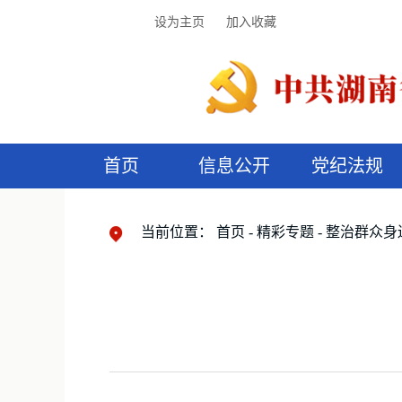
设为主页
加入收藏
首页
信息公开
党纪法规
领导机构
党内法规
监督曝光
执纪审查
廉润湖湘
资料库
工作程序
国家法律
信访举报
党纪政务处分
湖湘好家风
组织机构
纪法课堂
清风文苑
预
漫
当前位置：
首页
精彩专题
整治群众身