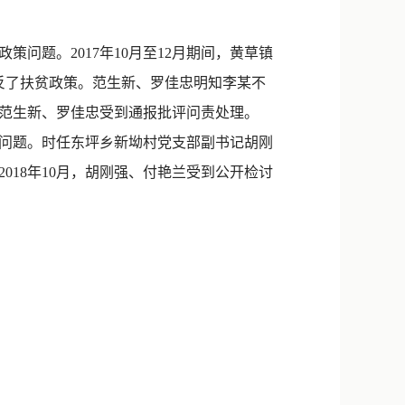
新浪微博
QQ
题。2017年10月至12月期间，黄草镇
反了扶贫政策。范生新、罗佳忠明知李某不
微信
，范生新、罗佳忠受到通报批评问责处理。
问题。时任东坪乡新坳村党支部副书记胡刚
018年10月，胡刚强、付艳兰受到公开检讨