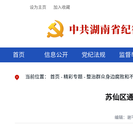
设为主页
加入收藏
首页
信息公开
党纪法规
监督
领导机构
党内法规
监督曝光
执纪审查
廉润湖湘
资料库
工作程序
国家法律
信访举报
党纪政务处分
湖湘好家风
组织机构
纪法课堂
清风文苑
预决算信
漫说纪法
当前位置：
首页
精彩专题
整治群众身边腐败和
苏仙区通
编辑：谢