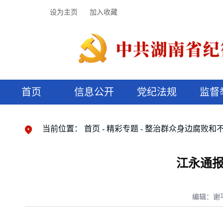
设为主页
加入收藏
首页
信息公开
党纪法规
监督
领导机构
党内法规
监督曝光
执纪审查
廉润湖湘
资料库
工作程序
国家法律
信访举报
党纪政务处分
湖湘好家风
组织机构
纪法课堂
清风文苑
预决算信
漫说纪法
当前位置：
首页
精彩专题
整治群众身边腐败和
江永通报
编辑：谢