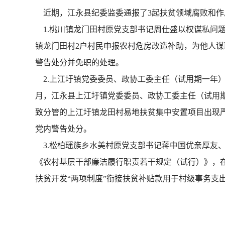
近期，江永县纪委监委通报了3起扶贫领域腐败和作
1.桃川镇龙门田村原党支部书记周仕盛以权谋私问题。
镇龙门田村2户村民申报农村危房改造补助，为他人谋取
警告处分并免职的处理。
2.上江圩镇党委委员、政协工委主任（试用期一年）何
月，江永县上江圩镇党委委员、政协工委主任（试用
致分管的上江圩镇龙田村易地扶贫集中安置项目出现严
党内警告处分。
3.松柏瑶族乡水美村原党支部书记蒋中国优亲厚友、扶
《农村基层干部廉洁履行职责若干规定（试行）》，在
扶贫开发“两项制度”衔接扶贫补贴款用于村级事务支出