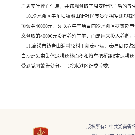
户周安叶死亡信息，并违规领取了周安叶死亡后的五保补
10.冷水滩区牛角坝镇湘山街社区党员伍招军违规操作
项资金40000元，又以养牛羊项目向冷水滩区扶贫办
义领取的40000元没有养殖牛羊，而是用来投入养鹅
11.高溪市镇青山洞村原村干部秦小满、秦昌周侵占退
白沙洲31亩集体退耕还林面积和将车把桥组6亩退耕还
受到党内警告处分。（
冷水滩区纪委监委）
版权所有：中共湖南省