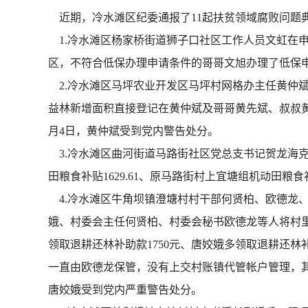
近期，冷水滩区纪委通报了11起扶贫领域腐败问题
1.冷水滩区杨家桥街道狮子口社区工作人员文虹在申
区，不符合低保办理申请条件的哥哥文旭办理了低保申请
2.冷水滩区马坪农业开发区马坪村网格办主任黄仲斌虚
益林新增面积直接登记在黄仲斌及哥哥黄先斌、叔叔黄昌
月4日，黄仲斌受到党内警告处分。
3.冷水滩区曲河街道马路街社区党总支书记贺龙海克扣
田粮食补贴1629.61、原马路街村上宜塘组机动田粮食补贴
4.冷水滩区牛角坝镇澄塘村村干部何贤柏、欧德龙、
娥、村委会主任何贤柏、村委会秘书欧德龙等人将村里用于
领取退耕还林补助款1750元、唐姣娥多领取退耕还林补贴4
一直由欧德龙保管，没有上交村账镇代管帐户管理，其中
唐姣娥受到党内严重警告处分。