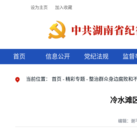
设为主页
加入收藏
首页
信息公开
党纪法规
监督
领导机构
党内法规
监督曝光
执纪审查
廉润湖湘
资料库
工作程序
国家法律
信访举报
党纪政务处分
湖湘好家风
组织机构
纪法课堂
清风文苑
预决算信
漫说纪法
当前位置：
首页
精彩专题
整治群众身边腐败和
冷水滩
编辑：谢