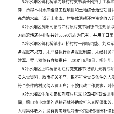
5.冷水滩区普利桥镇力塘村村支书潘长刚插手工程
律，承揽本村水库维修工程项目和土地综合治理项目并
高角塘水库、道元山水库、村集体退耕还林资金收入开
6.冷水滩区黄阳司镇专冲村原村支书周德书违规领取
34亩退耕还林补贴共计53590元占为已有，并用于日
7.冷水滩区普利桥镇小江桥村村干部杨纯能、刘建军、
务报账不规范，未严格执行财务报账制度；未经村民
建军、罗吉双负有直接责任。2018年6月8日，杨纯
8.冷水滩区上岭桥镇湘江村党支部书记郭九元将专
员入党资料、政审把关不严，致不符合党员条件的人
符合条件的村民纳入贫困户；不按民政工作要求，对低
9.冷水滩区牛角坝镇柘刺塘村原支书伍崇辉截留挪
间，擅自将屯塘组的退耕还林补助款打入其配偶张芳、
入村集体收入；没有将屯塘组冷普公路损毁稻田补偿款1