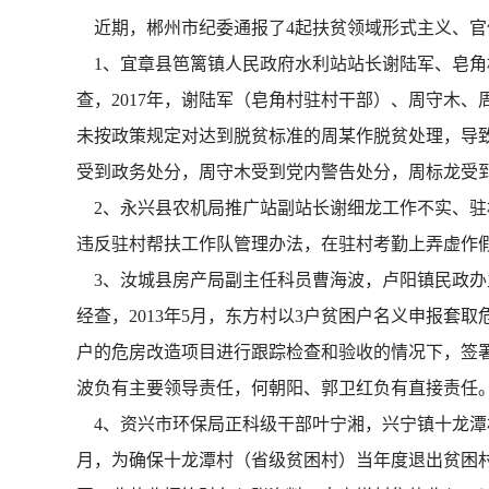
近期，郴州市纪委通报了4起扶贫领域形式主义、官
1、宜章县笆篱镇人民政府水利站站长谢陆军、皂角
查，2017年，谢陆军（皂角村驻村干部）、周守木
未按政策规定对达到脱贫标准的周某作脱贫处理，导致
受到政务处分，周守木受到党内警告处分，周标龙受
2、永兴县农机局推广站副站长谢细龙工作不实、驻村
违反驻村帮扶工作队管理办法，在驻村考勤上弄虚作假
3、汝城县房产局副主任科员曹海波，卢阳镇民政办
经查，2013年5月，东方村以3户贫困户名义申报
户的危房改造项目进行跟踪检查和验收的情况下，签署
波负有主要领导责任，何朝阳、郭卫红负有直接责任。
4、资兴市环保局正科级干部叶宁湘，兴宁镇十龙潭村
月，为确保十龙潭村（省级贫困村）当年度退出贫困