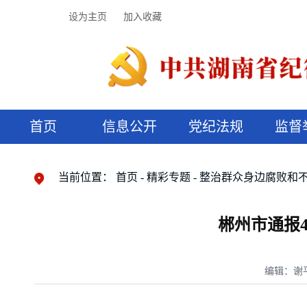
设为主页
加入收藏
首页
信息公开
党纪法规
监督
领导机构
党内法规
监督曝光
执纪审查
廉润湖湘
资料库
工作程序
国家法律
信访举报
党纪政务处分
湖湘好家风
组织机构
纪法课堂
清风文苑
预决算信
漫说纪法
当前位置：
首页
精彩专题
整治群众身边腐败和
郴州市通报
编辑：谢