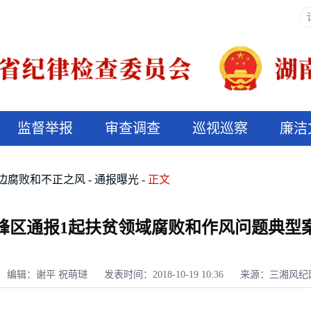
监督举报
审查调查
巡视巡察
廉洁
决算信息公开
说纪法
边腐败和不正之风
通报曝光
正文
峰区通报1起扶贫领域腐败和作风问题典型
编辑：谢平 祝萌琎
发表时间：2018-10-19 10:36
来源：三湘风纪