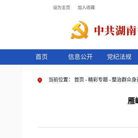
设为主页
加入收藏
首页
信息公开
党纪法规
领导机构
党内法规
监督曝光
执纪审查
廉润湖湘
资料库
工作程序
国家法律
信访举报
党纪政务处分
湖湘好家风
组织机构
纪法课堂
清风文苑
预
漫
当前位置：
首页
精彩专题
整治群众身
雁