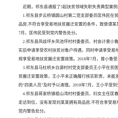
近期，祁东县通报了5起扶贫领域失职失责典型案例
1.祁东县步云桥镇圆山村第二党支部委员匡伟民在贫
品房,不符合享受易地扶贫搬迁安置的条件，致使谭某某
7月，匡伟民受到党内警告处分。
2.祁东县凤歧坪乡凤池坪村村委委员、村会计曾小鲁
实后申请享受农村扶贫对象户待遇，同时申请享受易
规享受易地扶贫搬迁安置政策。2018年7月，曾小鲁
3.祁东县马杜桥乡白源村村党支部委员王小平在贫困
贫搬迁安置政策，王小平未正确履行核实职责，未能
的“四类人员”及时予以清理。2018年7月，王小平受
4.祁东县蒋家桥镇祖山湾村村委委员、妇女主任匡春
走访到位，没有发现刘某某拥有商品房,不符合享受易
党内警告处分。