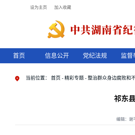
设为主页
加入收藏
首页
信息公开
党纪法规
监督
领导机构
党内法规
监督曝光
执纪审查
廉润湖湘
资料库
工作程序
国家法律
信访举报
党纪政务处分
湖湘好家风
组织机构
纪法课堂
清风文苑
预决算信
漫说纪法
当前位置：
首页
精彩专题
整治群众身边腐败和
祁东
编辑：谢