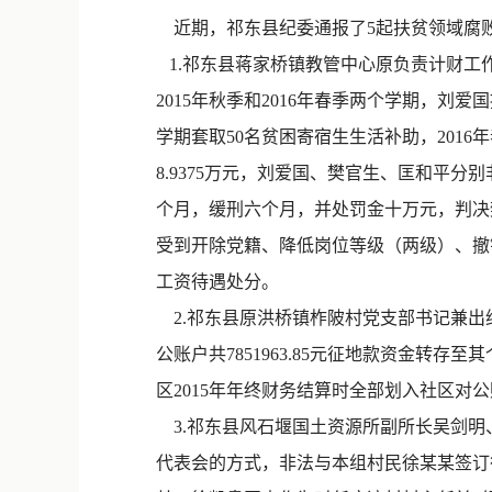
近期，祁东县纪委通报了5起扶贫领域腐
1.祁东县蒋家桥镇教管中心原负责计财工
2015年秋季和2016年春季两个学期，
学期套取50名贫困寄宿生生活补助，2016
8.9375万元，刘爱国、樊官生、匡和平分别
个月，缓刑六个月，并处罚金十万元，判决
受到开除党籍、降低岗位等级（两级）、撤销
工资待遇处分。
2.祁东县原洪桥镇柞陂村党支部书记兼出纳张
公账户共7851963.85元征地款资金转
区2015年年终财务结算时全部划入社区对公
3.祁东县风石堰国土资源所副所长吴剑明
代表会的方式，非法与本组村民徐某某签订征