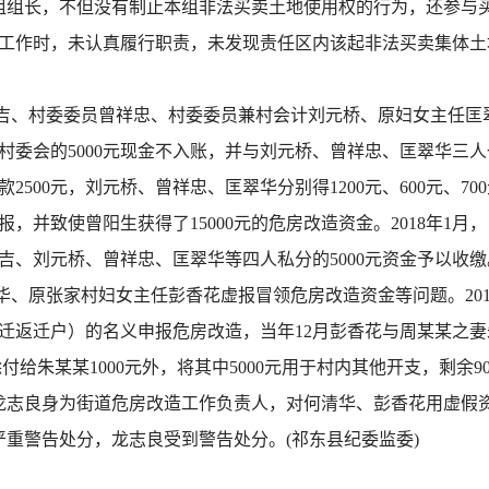
组组长，不但没有制止本组非法买卖土地使用权的行为，还参与
工作时，未认真履行职责，未发现责任区内该起非法买卖集体土地
吉、村委委员曾祥忠、村委委员兼村会计刘元桥、原妇女主任匡翠
村委会的5000元现金不入账，并与刘元桥、曾祥忠、匡翠华三
2500元，刘元桥、曾祥忠、匡翠华分别得1200元、600元、7
，并致使曾阳生获得了15000元的危房改造资金。2018年1
吉、刘元桥、曾祥忠、匡翠华等四人私分的5000元资金予以收缴
华、原张家村妇女主任彭香花虚报冒领危房改造资金等问题。201
迁返迁户）的名义申报危房改造，当年12月彭香花与周某某之
付给朱某某1000元外，将其中5000元用于村内其他开支，剩余90
龙志良身为街道危房改造工作负责人，对何清华、彭香花用虚假
内严重警告处分，龙志良受到警告处分。(祁东县纪委监委)