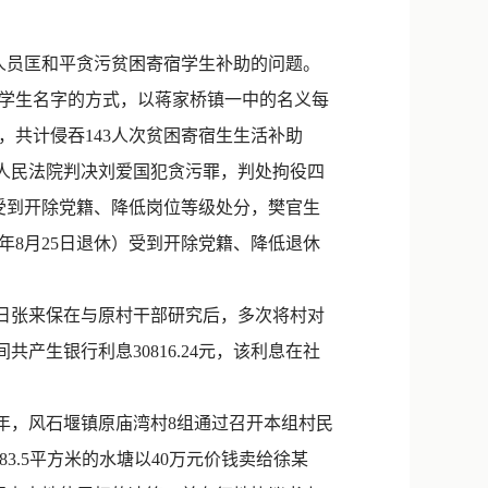
新浪微博
QQ
人员匡和平贪污贫困寄宿学生补助的问题。
虚列学生名字的方式，以蒋家桥镇一中的名义每
微信
），共计侵吞143人次贫困寄宿生生活补助
，祁东县人民法院判决刘爱国犯贪污罪，判处拘役四
国受到开除党籍、降低岗位等级处分，樊官生
年8月25日退休）受到开除党籍、降低退休
30日张来保在与原村干部研究后，多次将村对
共产生银行利息30816.24元，该利息在社
年，风石堰镇原庙湾村8组通过召开本组村民
3.5平方米的水塘以40万元价钱卖给徐某