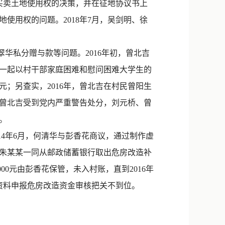
买卖土地使用权的决策，并在征地协议书上
使用权的问题。2018年7月，吴剑明、徐
华私分赠与款等问题。2016年初，曾北吉
人一起以村干部家庭困难和慰问困难大学生的
00元；另查实，2016年，曾北吉在村民曾阳生
月，曾北吉受到党内严重警告处分，刘元桥、曾
。
4年6月，何清华与彭香花商议，通过制作虚
妻朱某某一同从邮政储蓄银行取出危房改造补
00元由彭香花保管，未入村账，直到2016年
资料申报危房改造资金审核把关不到位。