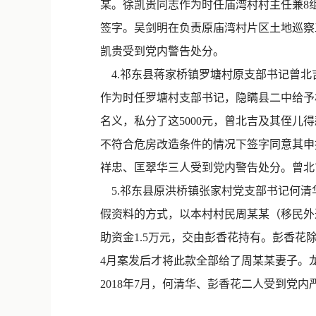
某。徐凯贵同志作为时任庙湾村村主任兼8
签字。吴剑明在负责原庙湾村片区土地巡察
凯贵受到党内警告处分。
4.祁东县蒋家桥镇罗塘村原支部书记曾北
作为时任罗塘村支部书记，隐瞒县二中给予
名义，私分了这5000元，曾北吉及其侄儿得款
不符合危房改造条件的情况下签字同意其申报
祥忠、匡翠华三人受到党内警告处分。曾北
5.祁东县原洪桥镇张家村党支部书记何清
假资料的方式，以本村村民周某某（移民外
助资金1.5万元，交由彭香花持有。彭香花除
4月案发后才将此款全部给了周某某妻子。
2018年7月，何清华、彭香花二人受到党