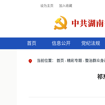
设为主页
加入收藏
首页
信息公开
党纪法规
领导机构
党内法规
监督曝光
执纪审查
廉润湖湘
资料库
工作程序
国家法律
信访举报
党纪政务处分
湖湘好家风
组织机构
纪法课堂
清风文苑
预
漫
当前位置：
首页
精彩专题
整治群众身
祁