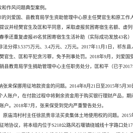
败和作风问题典型案例。
作的刘爱国、县教育局学生资助管理中心原主任樊官生和原工作
刘爱国提议并经樊官生及匡和平同意，采取虚报贫困寄宿生名额、
年春季还重复虚报49名贫困寄宿生生活补助（实际成功发放43名
非法分得3.5375万元、3.4万元、2万元。2017年11月1日
樊官生、匡和平犯贪污罪，免予刑事处罚。2018年9月，刘爱
县教育局学生捐助管理中心主任职务处分，匡和平（已于2017
来保挪用征地款资金的问题。2014年8月21日至2015年5月
存至其个人账户，在付款过程中将剩余资金用于购买银行理财产品，期间
账户。2018年7月，张来保受到党内严重警告处分。
、原庙湾村村主任徐凯贵非法买卖集体土地使用权的问题。2015
地协议，将本组内位于S218公路风石堰镇绕城线十字路口处178