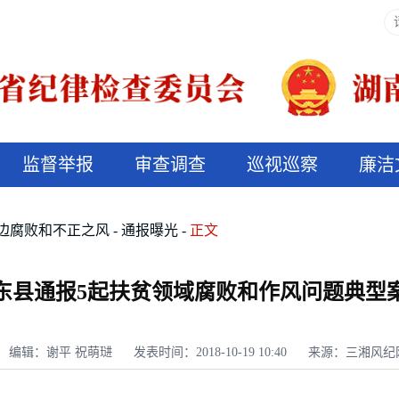
监督举报
审查调查
巡视巡察
廉洁
决算信息公开
说纪法
边腐败和不正之风
通报曝光
正文
东县通报5起扶贫领域腐败和作风问题典型
编辑：谢平 祝萌琎
发表时间：2018-10-19 10:40
来源：三湘风纪