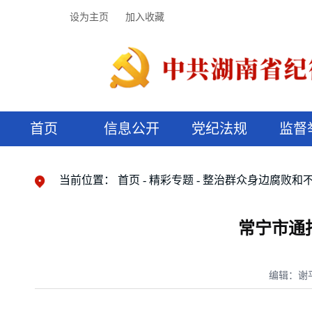
设为主页
加入收藏
首页
信息公开
党纪法规
监督
领导机构
党内法规
监督曝光
执纪审查
廉润湖湘
资料库
工作程序
国家法律
信访举报
党纪政务处分
湖湘好家风
组织机构
纪法课堂
清风文苑
预决算信
漫说纪法
当前位置：
首页
精彩专题
整治群众身边腐败和
常宁市通
编辑：谢