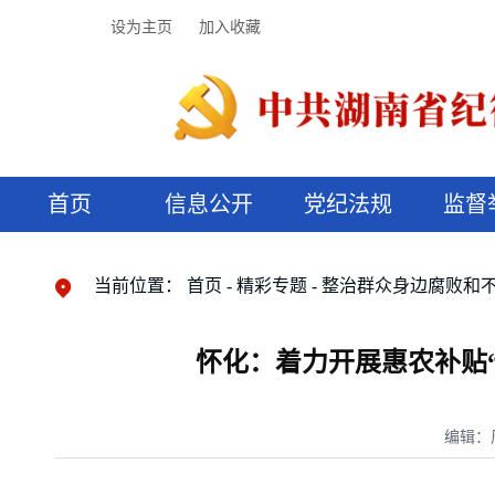
设为主页
加入收藏
首页
信息公开
党纪法规
监督
领导机构
党内法规
监督曝光
执纪审查
廉润湖湘
资料库
工作程序
国家法律
信访举报
党纪政务处分
湖湘好家风
组织机构
纪法课堂
清风文苑
预决算信
漫说纪法
当前位置：
首页
精彩专题
整治群众身边腐败和
怀化：着力开展惠农补贴“
编辑：