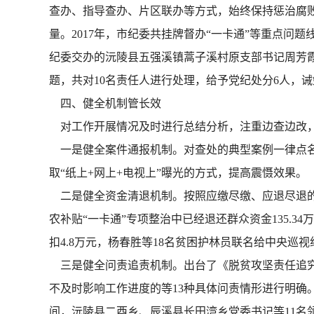
查办、指导查办、片区联办等方式，始终保持惩治腐败
量。2017年，市纪委共挂牌督办“一卡通”等重点问题
纪委交办的沅陵县五强溪镇蒿子溪村原支部书记周芳霞
题，共对10名责任人进行处理，给予党纪处分6人，诫
四、健全机制管长效
对工作开展情况及时进行总结分析，注重边查边改，
一是健全案件通报机制。对查处的典型案例一律点名道
取“纸上+网上+电视上”曝光的方式，提高震慑效果。
二是健全资金清退机制。按照应缴尽缴、应退尽退的原
农补贴“一卡通”专项整治中已经退还群众资金135.3
扣4.8万元，杨春胜等18名贫困护林员联名给中央巡
三是健全问责追责机制。出台了《脱贫攻坚责任追究
不及时影响工作进度的等13种具体问责情形进行明确
间，沅陵县二酉乡、辰溪县长田湾乡党委书记等11名