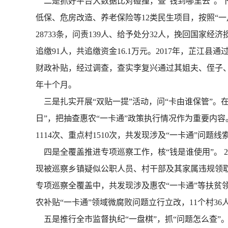
二是抓好平台大数据比对碰撞，查“钱到哪里去”。下
低保、危房改造、养老保险等12类民生项目，按照“
28733条，问责139人、给予处分32人，挽回国家
追缴91人，共追缴资金16.1万元。2017年，芷江
财政补贴，经过调查，查实李复兴通过其姐夫、侄子、
年十个月。
三是扎实开展“双贴一提”活动，问“卡由谁保管”。在
日”，把抽查惠农“一卡通”政策执行情况作为重要内容
1114次、重点村1510次，共发现涉及“一卡通”问题线
四是全覆盖推进专项巡察工作，核“钱是谁使用”。 20
现被巡察乡镇疑似公职人员、村干部及其家属违规领取
专项巡察全覆盖中，共发现涉及惠农“一卡通”等扶贫领
农补贴“一卡通”领域微腐败问题立行立改，11个村3
五是推行全市监督执纪“一盘棋”，抓“问题怎么查”