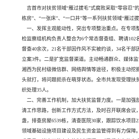
吉首市对扶贫领域“雁过拔毛”式腐败采取“零容忍”的
栋房”、“一张床”、“一口井”等一系列扶贫领域“雁
一、发挥主观能动性，突出专项整治重点。在专项整
检监察组机构负责人整合为6个常态督查组、聘请102
督查40余次，21名干部因作风不实被约谈，34名干
立案3件。二是扩宽监督渠道。主动畅通群众、媒体
湘西为民村级微信群、网络舆情等途径，积极主动挖掘
头就打，将问题扼杀在萌芽状态。全市共发现受理扶贫领
织处理35人。
二、完善工作机制，加大扶贫监督力度。一是加强部
清工作思路，创新工作方式方法，及时召开联席会议，
盏，排查房屋6539栋，清查医院30家，跟踪饮水项目2
领域基础设施项目建设及民生资金监管得到有力保障