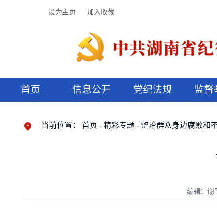
设为主页
加入收藏
首页
信息公开
党纪法规
监督
领导机构
党内法规
监督曝光
执纪审查
廉润湖湘
资料库
工作程序
国家法律
信访举报
党纪政务处分
湖湘好家风
组织机构
纪法课堂
清风文苑
预决算信
漫说纪法
当前位置：
首页
精彩专题
整治群众身边腐败和
编辑：谢