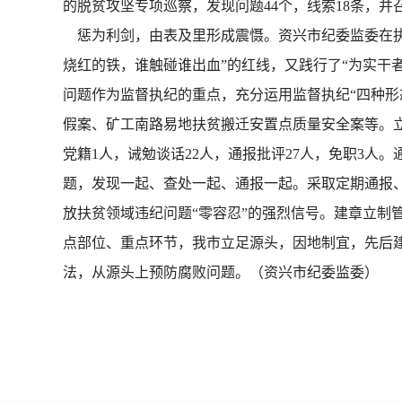
的脱贫攻坚专项巡察，发现问题44个，线索18条，并
惩为利剑，由表及里形成震慑。资兴市纪委监委在执
烧红的铁，谁触碰谁出血”的红线，又践行了“为实干
问题作为监督执纪的重点，充分运用监督执纪“四种形
假案、矿工南路易地扶贫搬迁安置点质量安全案等。立案
党籍1人，诫勉谈话22人，通报批评27人，免职3人
题，发现一起、查处一起、通报一起。采取定期通报、
放扶贫领域违纪问题“零容忍”的强烈信号。建章立制
点部位、重点环节，我市立足源头，因地制宜，先后
法，从源头上预防腐败问题。（资兴市纪委监委）