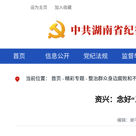
设为主页
加入收藏
首页
信息公开
党纪法规
监督
领导机构
党内法规
监督曝光
执纪审查
廉润湖湘
资料库
工作程序
国家法律
信访举报
党纪政务处分
湖湘好家风
组织机构
纪法课堂
清风文苑
预决算信
漫说纪法
当前位置：
首页
精彩专题
整治群众身边腐败和
资兴：念好
编辑：谢