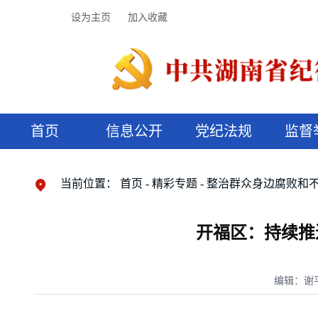
设为主页
加入收藏
首页
信息公开
党纪法规
监督
领导机构
党内法规
监督曝光
执纪审查
廉润湖湘
资料库
工作程序
国家法律
信访举报
党纪政务处分
湖湘好家风
组织机构
纪法课堂
清风文苑
预决算信
漫说纪法
当前位置：
首页
精彩专题
整治群众身边腐败和
开福区：持续推
编辑：谢