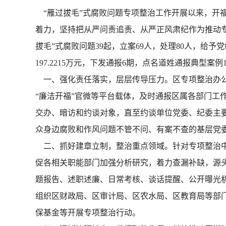
“雁过拔毛”式腐败问题专项整治工作开展以来，开
着力，坚持把从严问责追责、从严正风肃纪作为推动专
拔毛”式腐败问题39起，立案69人，处理80人，给予
197.2215万元，下发通报6期，点名道姓通报典型案例1
一、强化责任落实，层层传导压力。区专项整治办公
“廉洁开福”官微等平台载体，及时通报区属各部门工
交办、暗访和约谈对象，直至约谈单位党委、纪委主要
众身边腐败和作风问题不管不问、有案不查的基层党
二、抓好建章立制，整治重点领域。针对专项整治中
促各相关职能部门加强分析研究，着力查漏补缺，源头
题报告、述职述廉、日常考核、谈话提醒、公开曝光
组织区财政局、区审计局、区农水局、区教育局等部门
保基金等开展专项整治行动。