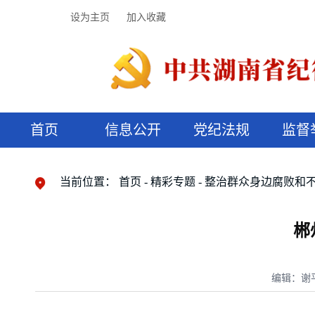
设为主页
加入收藏
首页
信息公开
党纪法规
监督
领导机构
党内法规
监督曝光
执纪审查
廉润湖湘
资料库
工作程序
国家法律
信访举报
党纪政务处分
湖湘好家风
组织机构
纪法课堂
清风文苑
预决算信
漫说纪法
当前位置：
首页
精彩专题
整治群众身边腐败和
郴
编辑：谢