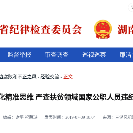
监督举报
审查调查
巡视巡察
廉洁
决算信息公开
说纪法
边腐败和不正之风
经验交流
正文
化精准思维 严查扶贫领域国家公职人员违
编辑：谢平 祝萌琎
发表时间：2019-07-09 18:04
来源：三湘风纪