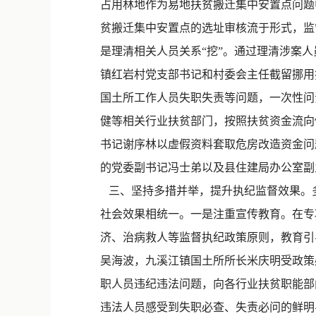
占用林地作为易地扶贫搬迁集中安置点问题
贫搬迁集中安置点的选址审核流于形式，监
是理清相关人员关系“挖”。通过理清涉案
镇红岩村党支部书记和村委会主任截留挪用
国土所工作人员失职失责等问题，一次性问
健等相关行业扶贫部门，按照扶贫资金流向
书记谢序林以虚假资料套取危房改造资金问
的党委副书记冯士弟以及县住建局办公室副
三、坚持多措并举，提升执纪监督效果。多
社会效果相统一。一是注重宣传教育。在专
济、治病救人等监督执纪政策原则，教育引
吴海波，九溪江镇国土所所长米庆明受政策
职人员违纪违法问题，向各行业扶贫职能部
违法人员感受到失职必查、失责必问的鲜明导