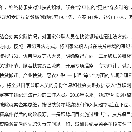
，始终将矛头对准扶贫领域，既查“穿草鞋的”更查“穿皮鞋的”
，发现和受理扶贫领域问题线索1934条，立案341件，处分310人
结合办案实际情况，对国家公职人员在扶贫领域违纪违法方式、
方向。按照 违纪违法方式，将国家公职人员在扶贫领域的违纪
虚报冒领、优亲厚友等八大类，明确监督方向。二是聚焦关键环
关键环节，顺着扶贫资金流向，开展专项巡察、专项审计，做到精
扶贫搬迁、产业扶贫、惠农补贴“一卡通”等5个方面的专项治理
象。将全县国家公职人员的身份信息和社会关系数据录入“互联网
存在违纪违法行为的工作人员。2018年以来，通过“互联网+监督
除就案查案思维，按照扶贫领域腐败和作风问题“病症在下面、
掘案件背后的腐败根源。一是跟踪项目实施过程“盯”。扶贫项
查隐藏背后的失职失责等问题。如，溆浦县纪委监委在核实深子