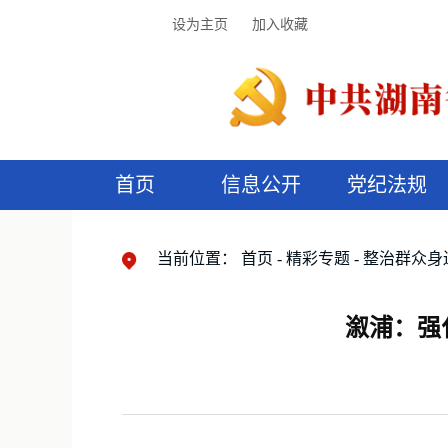
设为主页
加入收藏
首页
信息公开
党纪法规
领导机构
党内法规
监督曝光
执纪审查
廉润湖湘
资料库
工作程序
国家法律
信访举报
党纪政务处分
湖湘好家风
组织机构
纪法课堂
清风文苑
预
漫
当前位置：
首页
精彩专题
整治群众身
溆浦：强