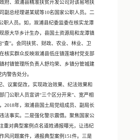
政府、溆浦县精准扶贫开发公司对该易地扶
司副总经理谌某斌等10名国家公职人员。二
家公职人员。如，溆浦县纪委监委在核实龙潭
现原大华乡计生办，县国土资源局和龙潭镇
“查”。会同扶贫、财政、农业、林业、卫
在核实群众反映溆浦县低庄镇莲塘村党支部
镇村镇管理所负责人舒均荣、乡镇分管城建
党内警告处分。
纪、议案促改，实现政治效果、纪法效果和
部门公职人员宣讲“三个区分开来”、宽严相
2018年，溆浦县国土局党组成员、副局长
违法事实。二是强化警示震慑。聚焦国家公
，注重对典型案例点名道姓通报曝光，让违纪
作风问题案件，通报典型案例151件。三是