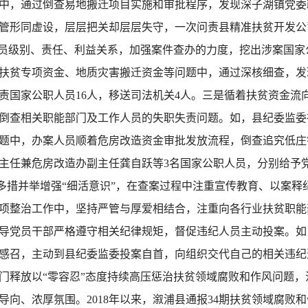
中，通过倒查易地搬迁项目实施和审批程序，发现深子湖镇党委
管形同虚设，层层把关却层层失守，一次问责县精准扶贫开发公
人员级别、责任、利益关系，加强案件查办的力度，挖出涉案国
扶贫专项资金、地质灾害搬迁资金等问题中，通过深核细查，发
责国家公职人员16人，移送司法机关4人。三是循着扶贫资金流向
倒查相关职能部门及工作人员的失职失责问题。如，县纪委监委
题中，办案人员顺着危房改造资金审批发放流程，倒查追究低庄
主任兼危房改造办副主任龚自跃等3名国家公职人员，分别给予
措并举增强“细活意识”，在查案过程中注重宣传教育、以案释
项整治工作中，坚持严管与厚爱相结合，注重向各行业扶贫职能
导党员干部严格遵守相关纪律规矩，督促违纪人员主动投案。如，
感召，主动到县纪委监委投案自首，向组织交代自己的相关违纪
门释放以“零容忍”态度持续高压惩治扶贫领域腐败和作风问题
向、浓厚氛围。2018年以来，溆浦县通报34期扶贫领域腐败和