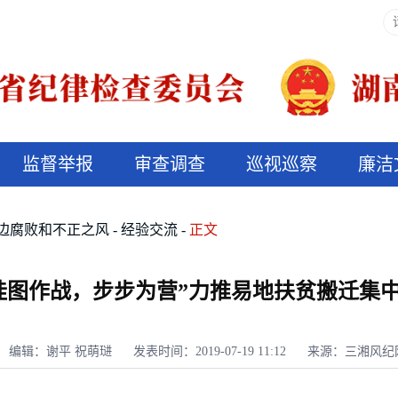
监督举报
审查调查
巡视巡察
廉洁
决算信息公开
说纪法
边腐败和不正之风
经验交流
正文
挂图作战，步步为营”力推易地扶贫搬迁集
编辑：谢平 祝萌琎
发表时间：2019-07-19 11:12
来源：三湘风纪