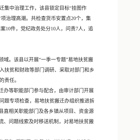
新浪微博
迁集中治理工作，该县锁定目标“挂图作
QQ
项治理高潮。共检查货币安置点20个，集
，结案10件，党纪政务处分10人，问责7人，追
微信
域。该县以开展“一季一专题”易地扶贫搬
入扶贫和财政等部门调研、采取对部门和乡
的责任。
迁办等职能部门参与配合，由审计部门开展
问题专项检查，易地扶贫搬迁办组织推进拆
，县直相关职能部门及各乡镇从项目、资金源
交流、问题线索及时移送机制，对易地扶贫搬