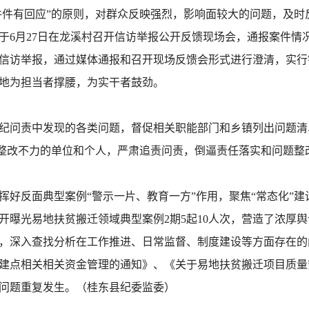
件件有回应”的原则，对群众反映强烈，影响面较大的问题，及时
于6月27日在龙溪村召开信访举报公开反馈现场会，通报案件情
信访举报，通过媒体通报和召开现场反馈会形式进行澄清，实行
地为担当者撑腰，为实干者鼓劲。
纪问责中发现的各类问题，督促相关职能部门和乡镇列出问题清
题整改不力的单位和个人，严肃追责问责，倒逼责任落实和问题整
好反面典型案例“警示一片、教育一方”作用，聚焦“常态化”建
开曝光易地扶贫搬迁领域典型案例2期5起10人次，营造了浓厚
，深入查找分析在工作推进、日常监督、制度建设等方面存在的
建点相关相关资金管理的通知》、《关于易地扶贫搬迁项目质量
问题重复发生。（桂东县纪委监委）