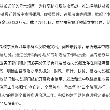
贫搬迁任务异常艰巨，为打赢精准脱贫攻坚战，推进易地扶贫搬
地扶贫搬迁领域中贪污挪用、虚报冒领、违规决策等问题，掀起了专
资金93343.2万元。截至7月12日，易地扶贫搬迁领域立案11件
是桂东县近几年来群众反映最突出，问题最复杂，矛盾最集中的领
展动员。通过召开领导小组和专项治理工作动员会、县专治办深
压实了部门和乡镇落实分工职责开展易地扶贫搬迁存在问题清查
案，明确由县专治办牵头抓总，财政、审计、扶贫、易地扶贫搬
政部门和扶贫部门组织开展资金使用、发放和集中联建点乱收费
治理工作按照“自查自纠、全面普查、重点督查”三个阶段进行
漏人”的原则全覆盖推进治理工作。积极构建问题信息通报定期
严从快查办。