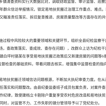
乡镇清查资料实行大数据比对，调取财政监督、审计监督、巡察监
年群众信访举报情况，锁定易地扶贫搬迁治理工作重点、难点。
又瞄准责任落实、拆旧复垦推进、房屋质量整改等方面存在的共
施过程中风险较大的重要领域和关键环节，组织全县纪检监察干部
场，查政策落实、查成效、查存在问题），改群众上访为纪检干部
镇白坪村骆某在享受易地扶贫搬迁政策后又新建房屋的问题等6
中监督检查的基础资料，带着问题去核实，增强集中监督检查的指
易地扶贫搬迁领域信访问题根源，不断加大执纪审查力度。在从
任落实和问题整改。由县纪委监委班子成员包案负责，对案件查
作纪律，致使建档立卡剔除户重复享受农村危房改造和易地扶贫
的同时，对监管不力、工作失职的镇分管领导予以了党纪处分。