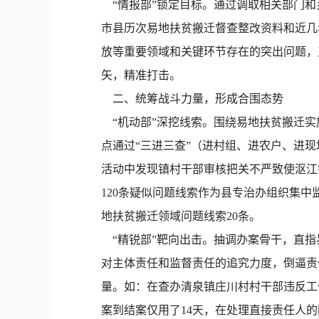
“情报部”锁定目标。通过调取相关部门和
市县历次易地扶贫搬迁督查整改资料和近几
放等重要领域和关键环节存在的突出问题，
矢，精准打击。
二、统筹战斗力量，形成合围态势
“机动部”深挖线索。围绕易地扶贫搬迁实
点通过“三进三查”（进村组、进农户、进现
活动中发现镇村干部审核把关不严致使沤江
120条疑似问题线索作为县专治办组织集
地扶贫搬迁领域问题线索20条。
“精锐部”靶向出击。抽调办案骨干，直指
对主体责任和监督责任的追究力度，倒逼责
量。如：在查办清泉镇庄川村村干部违反工
案到结案仅用了14天，在处理直接责任人