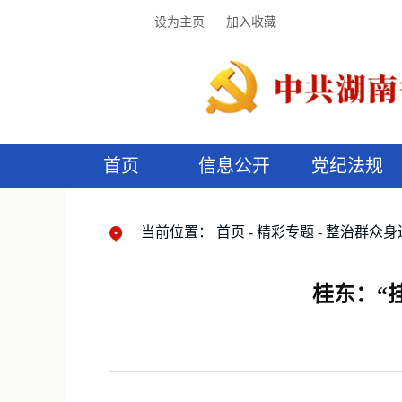
设为主页
加入收藏
首页
信息公开
党纪法规
领导机构
党内法规
监督曝光
执纪审查
廉润湖湘
资料库
工作程序
国家法律
信访举报
党纪政务处分
湖湘好家风
组织机构
纪法课堂
清风文苑
预
漫
当前位置：
首页
精彩专题
整治群众身
桂东：“