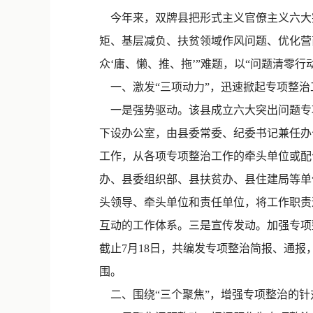
今年来，双牌县把形式主义官僚主义六大
矩、基层减负、扶贫领域作风问题、优化营
众‘庸、懒、推、拖’”难题，以“问题清零
一、激发“三项动力”，迅速掀起专项整治
一是强势驱动。该县成立六大突出问题专
下设办公室，由县委常委、纪委书记兼任办
工作，从各项专项整治工作的牵头单位或配
办、县委组织部、县扶贫办、县住建局等单
头领导、牵头单位和责任单位，将工作职责
互动的工作体系。三是宣传发动。加强专项
截止7月18日，共编发专项整治简报、通
围。
二、围绕“三个聚焦”，增强专项整治的针