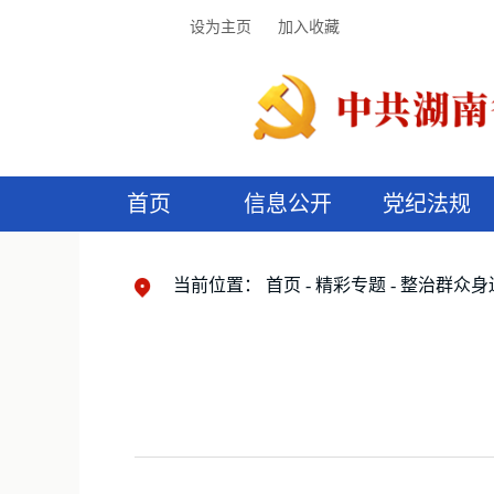
设为主页
加入收藏
首页
信息公开
党纪法规
领导机构
党内法规
监督曝光
执纪审查
廉润湖湘
资料库
工作程序
国家法律
信访举报
党纪政务处分
湖湘好家风
组织机构
纪法课堂
清风文苑
预
漫
当前位置：
首页
精彩专题
整治群众身