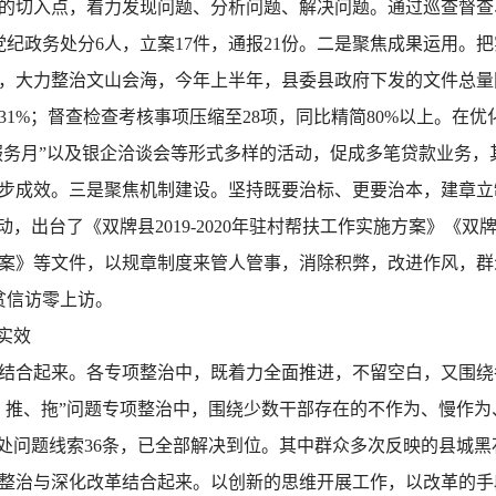
切入点，着力发现问题、分析问题、解决问题。通过巡查督查、
人，党纪政务处分6人，立案17件，通报21份。二是聚焦成果运用
，大力整治文山会海，今年上半年，县委县政府下发的文件总量
1%；督查检查考核事项压缩至28项，同比精简80%以上。在
服务月”以及银企洽谈会等形式多样的活动，促成多笔贷款业务，
步成效。三是聚焦机制建设。坚持既要治标、更要治本，建章立
，出台了《双牌县2019-2020年驻村帮扶工作实施方案》《双
案》等文件，以规章制度来管人管事，消除积弊，改进作风，群
贫信访零上访。
实效
结合起来。各专项整治中，既着力全面推进，不留空白，又围绕
、推、拖”问题专项整治中，围绕少数干部存在的不作为、慢作
查处问题线索36条，已全部解决到位。其中群众多次反映的县城
整治与深化改革结合起来。以创新的思维开展工作，以改革的手