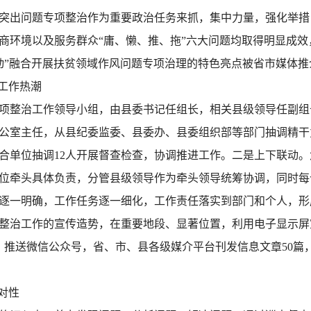
突出问题专项整治作为重要政治任务来抓，集中力量，强化举措
商环境以及服务群众“庸、懒、推、拖”六大问题均取得明显成效
行动”融合开展扶贫领域作风问题专项治理的特色亮点被省市媒体
工作热潮
项整治工作领导小组，由县委书记任组长，相关县级领导任副组
公室主任，从县纪委监委、县委办、县委组织部等部门抽调精干
合单位抽调12人开展督查检查，协调推进工作。二是上下联动
位牵头具体负责，分管县级领导作为牵头领导统筹协调，同时每
逐一明确，工作任务逐一细化，工作责任落实到部门和个人，形
整治工作的宣传造势，在重要地段、显著位置，利用电子显示屏
报，推送微信公众号，省、市、县各级媒介平台刊发信息文章50
对性