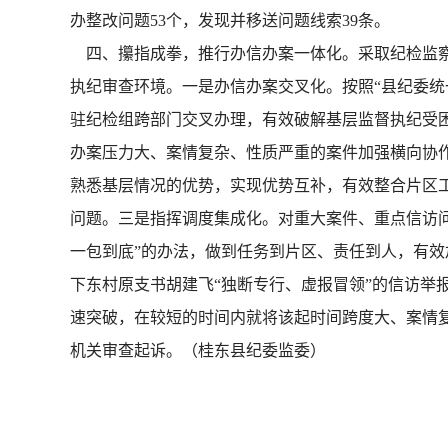
办整改问题53个，发现并移送问题线索39条。
四、攥指成拳，推行办信办案一体化。采取纪检监察
执纪审查环境。一是办信办案交叉化。按照“县纪委统
驻纪检组跨部门交叉办理，有效破解基层监督执纪受困
办案压力大、案情复杂、性质严重的案件加强横向协
熟悉基层情况的优势，实现优势互补，有效整合片区工
问题。三是指挥调度集成化。对重大案件、重点信访问
一包到底”的办法，做到任务到片区、责任到人，有效
下东村原支书胡建飞“独断专行、虚报冒领”的信访举
速突破，在较短的时间内就将该起时间跨度大、案情
机关审查起诉。（桂东县纪委监委）