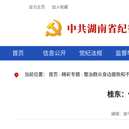
设为主页
加入收藏
首页
信息公开
党纪法规
监督
领导机构
党内法规
监督曝光
执纪审查
廉润湖湘
资料库
工作程序
国家法律
信访举报
党纪政务处分
湖湘好家风
组织机构
纪法课堂
清风文苑
预决算信
漫说纪法
当前位置：
首页
精彩专题
整治群众身边腐败和
桂东：
编辑：谢