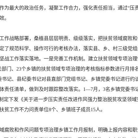
作为最大的政治任务，凝聚工作合力，强化责任担当，通过“压责
效。
工作战略部署，桑植县层层明责、级级落实，把扶贫领域腐败和
定了规范科学、操作可行的考核办法，落实县、乡、村三级党组
坚战工作落实落地。一是完善工作机制。建立扶贫领域专项治理
关部门、23个乡镇的扶贫领域专项治理的考核指标参数进行月排
委书记、县纪委书记对县直部门党组书记、乡镇党委书记进行约
体责任清单，做到及时跟踪整改落实。1—7月，3名乡镇党委书
，制定下发《关于进一步压实责任改进作风强力整治脱贫攻坚领
扶贫工作不力问责单位8个、乡镇班子成员15人。
领域腐败和作风问题专项治理乡镇工作月报制，明确上报内容和