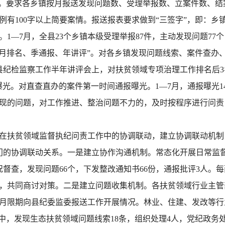
”。要求各乡镇按月报送发现问题数、受理举报数、立案件数、
例有100字以上简要案情。报送报表要求做到“三签字”，即：乡
—7月，全县23个乡镇本级受理举报87件，主动发现问题77个
行“月排名、季通报、年讲评”。对各乡镇发现问题线索、案件查办
县纪检监察工作半年讲评会上，对扶贫领域专项治理工作排名后3
光。对直查直办的案件第一时间通报曝光。1—7月，通报曝光14
现的问题，对工作推进、整治问题不力的，及时按程序进行问责
扶贫领域监督执纪问责工作中的协调联动，建立协调联动机制，
门的协调联动关系。一是建立协作沟通机制。常态化开展日常监
况督查，发现问题66个，下发整改通知书66份，通报批评3人。
，共同商讨对策。二是建立问题收集机制。各扶贫领域行业主管
月限期向县纪委监委报送工作开展情况。林业、住建、发改等行
中，发现生态扶贫领域问题线索18条，组织处理4人，党纪政务处分