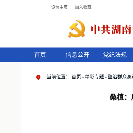
设为主页
加入收藏
首页
信息公开
党纪法规
领导机构
党内法规
监督曝光
执纪审查
廉润湖湘
资料库
工作程序
国家法律
信访举报
党纪政务处分
湖湘好家风
组织机构
纪法课堂
清风文苑
预
漫
当前位置：
首页
精彩专题
整治群众身
桑植：