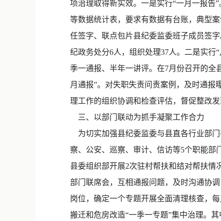
项治理取得新实效。一是实行“一月一报告
等数据统计表，要求有数据有台账，典型案
任签字、联点包片县纪委监委班子成员签字。1
纪政务处分6人，组织处理37人。二是实
季一通报、半年一讲评。在7月份召开的全
月通报”。对失职失责问责案例，及时通报曝
理工作的组织协调和检查评估，督促整改发
三、以部门联动为抓手凝聚工作合力
为切实加强县纪委监委与县直各行业部门在
察、公安、巡察、审计、信访等5个职能部
县委组织部开展2次驻村帮扶和结对帮扶情
部门联席会，互相通报问题，及时沟通协调
岗位，确定一个专题开展全面清理核查，每
搬迁和危房改造“一季一专题”集中治理。其