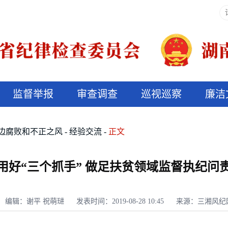
监督举报
审查调查
巡视巡察
廉洁
决算信息公开
说纪法
边腐败和不正之风
经验交流
正文
用好“三个抓手” 做足扶贫领域监督执纪问责
编辑：谢平 祝萌琎
发表时间：2019-08-28 10:45
来源：三湘风纪