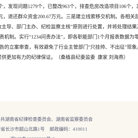
7个，发现问题1279个，已整改963个，排查危房改造项目106个
67万元，退还群众资金200.67万元。三是建立线索移交机制。各
政主导、部门主办、纪检监察主核”原则进行处置，并将处理结果
责机制。实行“1234问责办法”，即各职能部门1个月报表数据
报告的立案审查，有效避免了行业主管部门“只挂帅、不出征”现象
提供更加有力的纪律保证。（桑植县纪委监委 康家 刘海燕）
中共湖南省纪律检查委员会、湖南省监察委员会
省长沙市韶山北路1号 邮政编码：410011