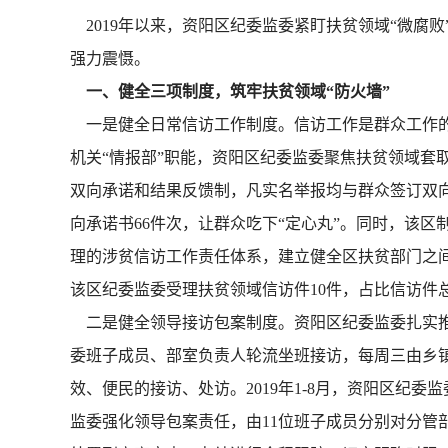
2019年以来，资阳区纪委监委紧盯扶贫领域“微腐
强力震慑。
一、健全三项制度，筑牢扶贫领域“防火墙”
一是健全日常信访工作制度。信访工作是群众工作的
机关“情报部”职能，资阳区纪委监委聚焦扶贫领域套
双向承诺和结果反馈制，凡实名举报均与群众签订双向承
向承诺书66件次，让群众吃下“定心丸”。同时，该
理的涉贫信访工作责任体系，建立健全区扶贫部门之间
该区纪委监委受理扶贫领域信访件10件，占比信访件总
二是健全领导接访包案制度。资阳区纪委监委扎实推
委班子成员、部室负责人轮流坐班接访，每周三由乡
效、便民的接访、处访。2019年1-8月，资阳区纪
监委强化领导包案责任，由11位班子成员分别对分