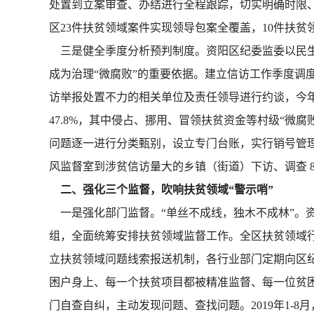
处置到立案审查、办结进行全程跟踪，切实明确时限、
区23件扶贫领域案件实现领导包案全覆盖，10件扶
三是健全季度分析预判制度。资阳区纪委监委以民生
成为治理“微腐败”的重要依据。建立信访工作季度调
访举报处置不力的相关单位及责任领导进行约谈，今年
47.8%，其中侵占、挪用、冒领扶贫资金等村级“
问题逐一进行分类甄别，设立专门台账，实行销号管理
风监督室到涉贫信访量大的乡镇（街道）下访、调查 
二、强化三个监督，吹响扶贫领域“警示哨”
一是强化部门监督。“单丝不成线，独木不成林”。
组，全面统筹安排扶贫领域监督工作。全区扶贫领域
立扶贫领域问题线索报送机制，各行业部门定期向区
困户身上、每一个扶贫项目都被精准监督、每一位贫
门自查自纠，主动发现问题、查找问题。2019年1-