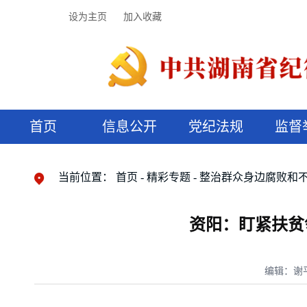
设为主页
加入收藏
首页
信息公开
党纪法规
监督
领导机构
党内法规
监督曝光
执纪审查
廉润湖湘
资料库
工作程序
国家法律
信访举报
党纪政务处分
湖湘好家风
组织机构
纪法课堂
清风文苑
预决算信
漫说纪法
当前位置：
首页
精彩专题
整治群众身边腐败和
资阳：盯紧扶贫
编辑：谢