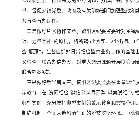
众反映强烈、性质恶劣的重点问题，挂牌严查严处。
书，督促乡镇党委、政府及有关职能部门加强整改和集中
共直查直办14件。
二是做好片区协作文章。资阳区纪委监委针对乡镇纪
近、力量互补”的原则，将所辖6个乡镇、2个街道、
查“瓶颈”，在各自抓好日常纪检监察业务工作的基础
叉检查，联合办信办案，对重大调研课题开展联合调研等
联合办案9次。
三是做好后半篇文章。资阳区纪委监委在重拳惩治扶贫
示教育，在“资阳纪检”微信公众号开辟“以案说纪”
典型案例，充分发挥典型案例的警示教育和震慑作用。
制约机制，全面营造风清气正的脱贫攻坚环境。（资阳