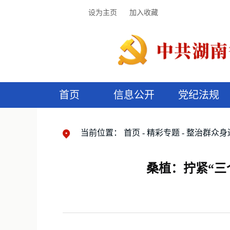
设为主页
加入收藏
首页
信息公开
党纪法规
领导机构
党内法规
监督曝光
执纪审查
廉润湖湘
资料库
工作程序
国家法律
信访举报
党纪政务处分
湖湘好家风
组织机构
纪法课堂
清风文苑
预
漫
当前位置：
首页
精彩专题
整治群众身
桑植：拧紧“三