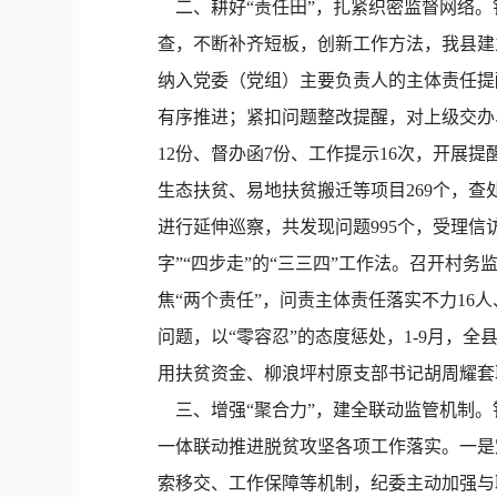
二、耕好“责任田”，扎紧织密监督网络。针
查，不断补齐短板，创新工作方法，我县建立
纳入党委（党组）主要负责人的主体责任提
有序推进；紧扣问题整改提醒，对上级交办
12份、督办函7份、工作提示16次，开展提
生态扶贫、易地扶贫搬迁等项目269个，查
进行延伸巡察，共发现问题995个，受理信访
字”“四步走”的“三三四”工作法。召开村务
焦“两个责任”，问责主体责任落实不力16
问题，以“零容忍”的态度惩处，1-9月，
用扶贫资金、柳浪坪村原支部书记胡周耀套
三、增强“聚合力”，建全联动监管机制。
一体联动推进脱贫攻坚各项工作落实。一是
索移交、工作保障等机制，纪委主动加强与