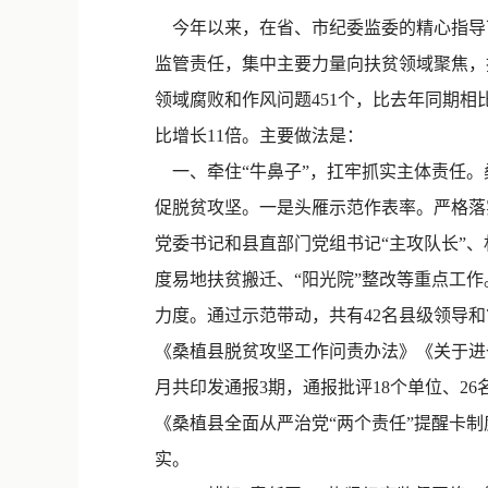
今年以来，在省、市纪委监委的精心指导
监管责任，集中主要力量向扶贫领域聚焦，
领域腐败和作风问题451个，比去年同期相比增
比增长11倍。主要做法是：
一、牵住“牛鼻子”，扛牢抓实主体责任。
促脱贫攻坚。一是头雁示范作表率。严格落
党委书记和县直部门党组书记“主攻队长”、
度易地扶贫搬迁、“阳光院”整改等重点工
力度。通过示范带动，共有42名县级领导和7
《桑植县脱贫攻坚工作问责办法》《关于进
月共印发通报3期，通报批评18个单位、2
《桑植县全面从严治党“两个责任”提醒卡
实。