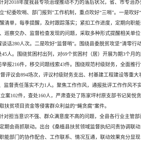
对2018年度我县专项治理推动不力的落后状况，省、市专治办
“纪委吹哨、部门报到”工作机制，重点吹好“三哨”。一是吹好
醒清单，每季提醒，及时跟踪落实；紧扣工作进度，定期向职能
、巡察交办、监督检查发现的问题，采取多种形式提醒相关单位认
醒谈话280人次。二是吹好“监督哨”。围绕县委脱贫攻坚“清零行
处45人。围绕贫困村出列，对69个贫困村（居）开展为期3个月
举报216件，移交问题线索43件。围绕规范村级财务，全面推行
监督评议会894场次，评议村级财务支出、村基建工程建设等重大事
人、监督责任落实不力1人。聚焦工作作风，通报批评工作作风不实
全县立案102件，查处160人，严肃查处了陈家坪村原支部书记吴
取扶贫项目资金等侵害群众利益的“蝇贪腐”案件。
针对担当意识不强、群众满意度不高的问题，全县各行业主管部
定期会商抓联动。出台《桑植县扶贫领域监督执纪问责协调联动
职能部门的协作配合、工作联系、情况互通，联动效果充分显现