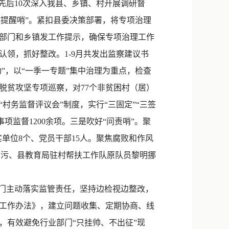
先后10次深入我县、乡镇、村开展调研督
“提醒哨”。紧扣县委决策部署，将专项治理
部门和乡镇发工作提示，确保专项治理工作
领，抓好整改。1-9月共发出监察建议书
动”，以“一季一专题”集中治理为重点，检查
的脱贫攻坚专项巡察，对77个非贫困村（居）
“村务监督评议会”制度，实行“三固定”“三签
项监督1200余项。三是吹好“问责哨”。聚
单位8个、党员干部15人。聚焦腐败和作风
悦贪污、县教育局驻村帮扶工作队原队员黎明挪
门主动落实监管责任，坚持边检视边整改，
工作办法》，建立问题收集、定期协商、线
，有效避免行业部门“只挂帅、不出征”现