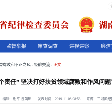
监督举报
审查调查
巡视巡察
廉洁
决算信息公开
说纪法
边腐败和不正之风
经验交流
正文
个责任” 坚决打好扶贫领域腐败和作风问
编辑：谢平 祝萌琎
发表时间：2019-11-08 08:53
来源：三湘风纪