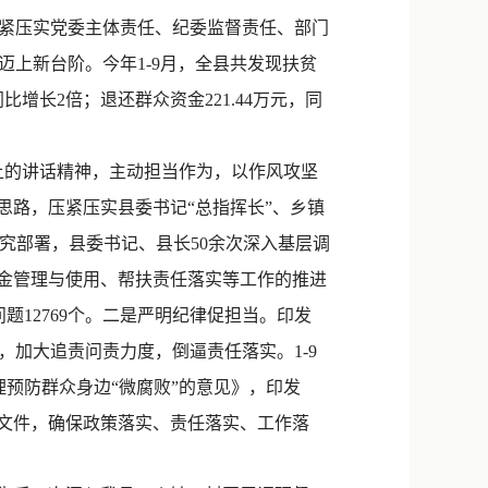
新浪微博
紧压实党委主体责任、纪委监督责任、部门
QQ
上新台阶。今年1-9月，全县共发现扶贫
比增长2倍；退还群众资金221.44万元，同
微信
上的讲话精神，主动担当作为，以作风攻坚
思路，压紧压实县委书记“总指挥长”、乡镇
研究部署，县委书记、县长50余次深入基层调
资金管理与使用、帮扶责任落实等工作的推进
问题12769个。二是严明纪律促担当。印发
加大追责问责力度，倒逼责任落实。1-9
理预防群众身边“微腐败”的意见》，印发
等文件，确保政策落实、责任落实、工作落