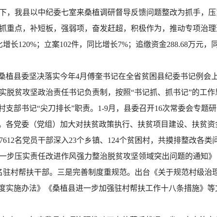
下，我县以中纪委七室来桑植调研督导反馈问题整改为抓手，压
抓重点，补短板，强弱项，奋发赶超，积极作为，推动专项治理迈
长120%；立案102件，同比增长7%；追缴资金288.68万元，同
桑植县委坚决落实今年4月傅奎书记在全省贫困县纪委书记例会
实脱贫攻坚政治责任书记负责制，按照“书记抓、抓书记”的工作
村支部书记“尖刀排长”职责。1-9月，县委召开16次常委会专题
作。各党委（党组）加大对扶贫政策执行、扶贫项目建设、扶贫
612名党员干部深入23个乡镇、124个贫困村，共摸排整改各类
一步压实责任改进作风强力整治脱贫攻坚领域突出问题的通知》，
6名驻村帮扶干部。三是完善制度重规范。出台《关于规范村级治
制度实施办法》《桑植县进一步加强驻村帮扶工作十八条措施》