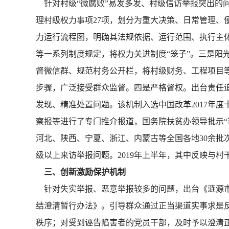
针对村级“微腐败”易发多发、村级信访举报突出的
理村级权力事项27项，划分为重大决策、日常管理、
力运行流程图，明确其法规依据、运行范围、执行主体
等一系列制度规定，将权力关进制度“笼子”。三是阳
督微信群、规范村务公开栏，将村级财务、工程项目等
步骤，广泛接受群众监督。四是严格督权。出台责任追
发现、精准处置问题。该机制入选中国改革2017年
察报等进行了专门推介报道，国务院扶贫办领导批示“
河北、陕西、宁夏、浙江、内蒙古等全国各地30余批
级以上来访举报问题。2019年上半年，其中反映与村
三、创新激励保护机制
针对失实举报、恶意举报较多的问题，出台《涟源市
结澄清暂行办法》。引导群众通过正当渠道实事求是
秩序；对受到诬告陷害者的党员干部，及时予以澄清