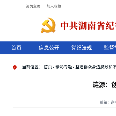
设为主页
加入收藏
首页
信息公开
党纪法规
监督
领导机构
党内法规
监督曝光
执纪审查
廉润湖湘
资料库
工作程序
国家法律
信访举报
党纪政务处分
湖湘好家风
组织机构
纪法课堂
清风文苑
预决算信
漫说纪法
当前位置：
首页
精彩专题
整治群众身边腐败和
涟源：
编辑：谢