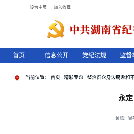
设为主页
加入收藏
首页
信息公开
党纪法规
监督
领导机构
党内法规
监督曝光
执纪审查
廉润湖湘
资料库
工作程序
国家法律
信访举报
党纪政务处分
湖湘好家风
组织机构
纪法课堂
清风文苑
预决算信
漫说纪法
当前位置：
首页
精彩专题
整治群众身边腐败和
永定
编辑：谢